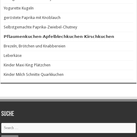
Yogurette Kugeln
geröstete Paprika mit Knoblauch
Selbstgemachte Paprika-Zwiebel-Chutney
𝗣𝗳𝗹𝗮𝘂𝗺𝗲𝗻𝗸𝘂𝗰𝗵𝗲𝗻-𝗔𝗽𝗳𝗲𝗹𝗯𝗹𝗲𝗰𝗵𝗸𝘂𝗰𝗵𝗲𝗻-𝗞𝗶𝗿𝘀𝗰𝗵𝗸𝘂𝗰𝗵𝗲𝗻
Brezeln, Brötchen und Knabbereien
Leberkäse
Kinder Maxi King Plätzchen
Kinder Milch Schnitte Quarkkuchen
SUCHE