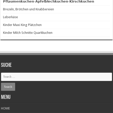
𝗣𝗳𝗹𝗮𝘂𝗺𝗲𝗻𝗸𝘂𝗰𝗵𝗲𝗻-𝗔𝗽𝗳𝗲𝗹𝗯𝗹𝗲𝗰𝗵𝗸𝘂𝗰𝗵𝗲𝗻-𝗞𝗶𝗿𝘀𝗰𝗵𝗸𝘂𝗰𝗵𝗲𝗻
Brezeln, Brötchen und Knabbereien
Leberkäse
Kinder Maxi King Plätzchen
Kinder Milch Schnitte Quarkkuchen
SUCHE
Menu
HOME