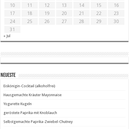
10
11
12
13
14
15
16
17
18
19
20
21
22
23
24
25
26
27
28
29
30
31
« Jul
Neueste
Eiskönigin-Cocktail (alkoholfrei)
Hausgemachte Kräuter Mayonnaise
Yogurette Kugeln
geröstete Paprika mit Knoblauch
Selbstgemachte Paprika-Zwiebel-Chutney