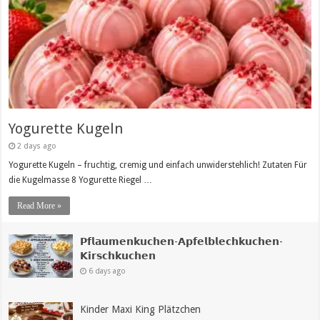
Yogurette Kugeln
2 days ago
Yogurette Kugeln – fruchtig, cremig und einfach unwiderstehlich! Zutaten Für
die Kugelmasse 8 Yogurette Riegel …
Read More »
𝗣𝗳𝗹𝗮𝘂𝗺𝗲𝗻𝗸𝘂𝗰𝗵𝗲𝗻-𝗔𝗽𝗳𝗲𝗹𝗯𝗹𝗲𝗰𝗵𝗸𝘂𝗰𝗵𝗲𝗻-
𝗞𝗶𝗿𝘀𝗰𝗵𝗸𝘂𝗰𝗵𝗲𝗻
6 days ago
Kinder Maxi King Plätzchen