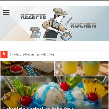
Eiskönigin-Cocktail (alkoholfrei)
𝗣𝗳𝗹𝗮𝘂𝗺𝗲𝗻𝗸𝘂𝗰𝗵𝗲𝗻-𝗔𝗽𝗳𝗲𝗹𝗯𝗹𝗲𝗰𝗵𝗸𝘂𝗰𝗵𝗲𝗻-