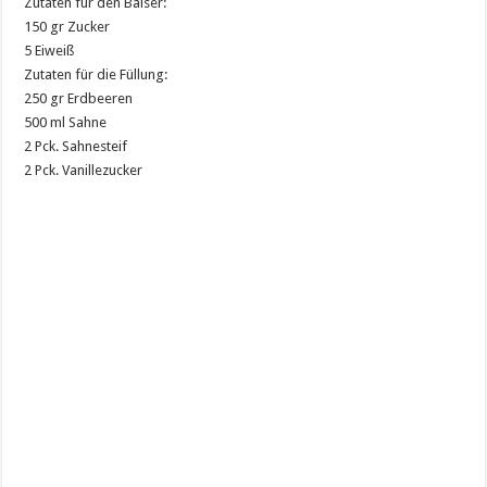
Zutaten für den Baiser:
150 gr Zucker
5 Eiweiß
Zutaten für die Füllung:
250 gr Erdbeeren
500 ml Sahne
2 Pck. Sahnesteif
2 Pck. Vanillezucker