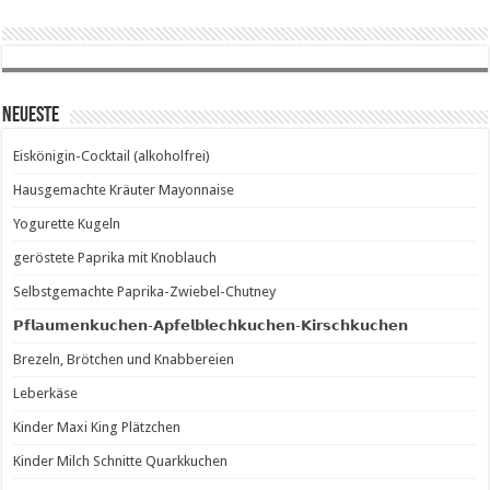
Neueste
Eiskönigin-Cocktail (alkoholfrei)
Hausgemachte Kräuter Mayonnaise
Yogurette Kugeln
geröstete Paprika mit Knoblauch
Selbstgemachte Paprika-Zwiebel-Chutney
𝗣𝗳𝗹𝗮𝘂𝗺𝗲𝗻𝗸𝘂𝗰𝗵𝗲𝗻-𝗔𝗽𝗳𝗲𝗹𝗯𝗹𝗲𝗰𝗵𝗸𝘂𝗰𝗵𝗲𝗻-𝗞𝗶𝗿𝘀𝗰𝗵𝗸𝘂𝗰𝗵𝗲𝗻
Brezeln, Brötchen und Knabbereien
Leberkäse
Kinder Maxi King Plätzchen
Kinder Milch Schnitte Quarkkuchen