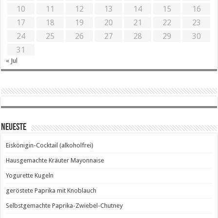
10
11
12
13
14
15
16
17
18
19
20
21
22
23
24
25
26
27
28
29
30
31
« Jul
Neueste
Eiskönigin-Cocktail (alkoholfrei)
Hausgemachte Kräuter Mayonnaise
Yogurette Kugeln
geröstete Paprika mit Knoblauch
Selbstgemachte Paprika-Zwiebel-Chutney