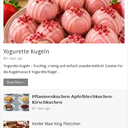
Yogurette Kugeln
3 days ago
Yogurette Kugeln – fruchtig, cremig und einfach unwiderstehlich! Zutaten Für
die Kugelmasse 8 Yogurette Riegel …
Read More »
𝗣𝗳𝗹𝗮𝘂𝗺𝗲𝗻𝗸𝘂𝗰𝗵𝗲𝗻-𝗔𝗽𝗳𝗲𝗹𝗯𝗹𝗲𝗰𝗵𝗸𝘂𝗰𝗵𝗲𝗻-
𝗞𝗶𝗿𝘀𝗰𝗵𝗸𝘂𝗰𝗵𝗲𝗻
7 days ago
Kinder Maxi King Plätzchen