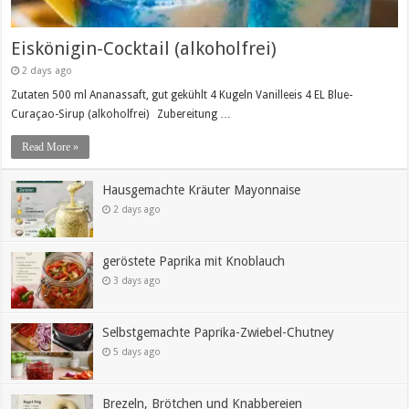
Eiskönigin-Cocktail (alkoholfrei)
2 days ago
Zutaten 500 ml Ananassaft, gut gekühlt 4 Kugeln Vanilleeis 4 EL Blue-
Curaçao-Sirup (alkoholfrei) Zubereitung …
Read More »
Hausgemachte Kräuter Mayonnaise
2 days ago
geröstete Paprika mit Knoblauch
3 days ago
Selbstgemachte Paprika-Zwiebel-Chutney
5 days ago
Brezeln, Brötchen und Knabbereien