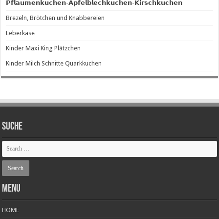
𝗣𝗳𝗹𝗮𝘂𝗺𝗲𝗻𝗸𝘂𝗰𝗵𝗲𝗻-𝗔𝗽𝗳𝗲𝗹𝗯𝗹𝗲𝗰𝗵𝗸𝘂𝗰𝗵𝗲𝗻-𝗞𝗶𝗿𝘀𝗰𝗵𝗸𝘂𝗰𝗵𝗲𝗻
Brezeln, Brötchen und Knabbereien
Leberkäse
Kinder Maxi King Plätzchen
Kinder Milch Schnitte Quarkkuchen
SUCHE
Menu
HOME