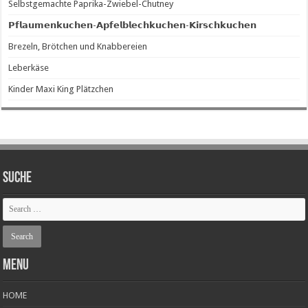
Selbstgemachte Paprika-Zwiebel-Chutney
𝗣𝗳𝗹𝗮𝘂𝗺𝗲𝗻𝗸𝘂𝗰𝗵𝗲𝗻-𝗔𝗽𝗳𝗲𝗹𝗯𝗹𝗲𝗰𝗵𝗸𝘂𝗰𝗵𝗲𝗻-𝗞𝗶𝗿𝘀𝗰𝗵𝗸𝘂𝗰𝗵𝗲𝗻
Brezeln, Brötchen und Knabbereien
Leberkäse
Kinder Maxi King Plätzchen
SUCHE
Menu
HOME