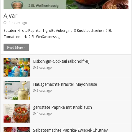
Ajvar
11 hours ago
Zutaten 4 rote Paprika 1 große Aubergine 3 Knoblauchzehen 2 EL
Tomatenmark 2 EL Weißweinessig …
Read More »
Eiskönigin-Cocktail (alkoholfrei)
3 days ago
Hausgemachte Kräuter Mayonnaise
3 days ago
geröstete Paprika mit Knoblauch
4 days ago
Selbstgemachte Paprika-Zwiebel-Chutney