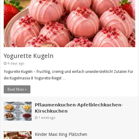
Yogurette Kugeln
4 days ago
Yogurette Kugeln – fruchtig, cremig und einfach unwiderstehlich! Zutaten Für
die Kugelmasse 8 Yogurette Riegel …
Read More »
𝗣𝗳𝗹𝗮𝘂𝗺𝗲𝗻𝗸𝘂𝗰𝗵𝗲𝗻-𝗔𝗽𝗳𝗲𝗹𝗯𝗹𝗲𝗰𝗵𝗸𝘂𝗰𝗵𝗲𝗻-
𝗞𝗶𝗿𝘀𝗰𝗵𝗸𝘂𝗰𝗵𝗲𝗻
1 week ago
Kinder Maxi King Plätzchen