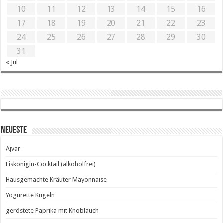
10
11
12
13
14
15
16
17
18
19
20
21
22
23
24
25
26
27
28
29
30
31
« Jul
Neueste
Ajvar
Eiskönigin-Cocktail (alkoholfrei)
Hausgemachte Kräuter Mayonnaise
Yogurette Kugeln
geröstete Paprika mit Knoblauch