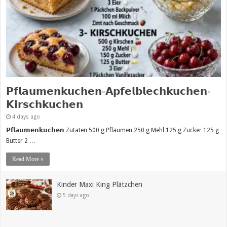
𝗣𝗳𝗹𝗮𝘂𝗺𝗲𝗻𝗸𝘂𝗰𝗵𝗲𝗻-𝗔𝗽𝗳𝗲𝗹𝗯𝗹𝗲𝗰𝗵𝗸𝘂𝗰𝗵𝗲𝗻-
𝗞𝗶𝗿𝘀𝗰𝗵𝗸𝘂𝗰𝗵𝗲𝗻
4 days ago
𝗣𝗳𝗹𝗮𝘂𝗺𝗲𝗻𝗸𝘂𝗰𝗵𝗲𝗻 Zutaten 500 g Pflaumen 250 g Mehl 125 g Zucker 125 g
Butter 2 …
Read More »
Kinder Maxi King Plätzchen
5 days ago