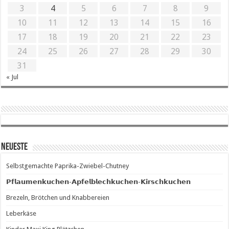
3
4
5
6
7
8
9
10
11
12
13
14
15
16
17
18
19
20
21
22
23
24
25
26
27
28
29
30
31
« Jul
Neueste
Selbstgemachte Paprika-Zwiebel-Chutney
𝗣𝗳𝗹𝗮𝘂𝗺𝗲𝗻𝗸𝘂𝗰𝗵𝗲𝗻-𝗔𝗽𝗳𝗲𝗹𝗯𝗹𝗲𝗰𝗵𝗸𝘂𝗰𝗵𝗲𝗻-𝗞𝗶𝗿𝘀𝗰𝗵𝗸𝘂𝗰𝗵𝗲𝗻
Brezeln, Brötchen und Knabbereien
Leberkäse