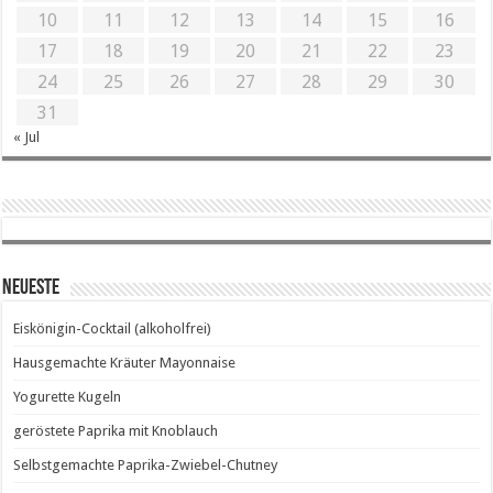
10
11
12
13
14
15
16
17
18
19
20
21
22
23
24
25
26
27
28
29
30
31
« Jul
Neueste
Eiskönigin-Cocktail (alkoholfrei)
Hausgemachte Kräuter Mayonnaise
Yogurette Kugeln
geröstete Paprika mit Knoblauch
Selbstgemachte Paprika-Zwiebel-Chutney