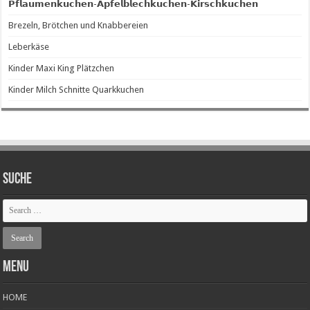
𝗣𝗳𝗹𝗮𝘂𝗺𝗲𝗻𝗸𝘂𝗰𝗵𝗲𝗻-𝗔𝗽𝗳𝗲𝗹𝗯𝗹𝗲𝗰𝗵𝗸𝘂𝗰𝗵𝗲𝗻-𝗞𝗶𝗿𝘀𝗰𝗵𝗸𝘂𝗰𝗵𝗲𝗻
Brezeln, Brötchen und Knabbereien
Leberkäse
Kinder Maxi King Plätzchen
Kinder Milch Schnitte Quarkkuchen
SUCHE
Menu
HOME