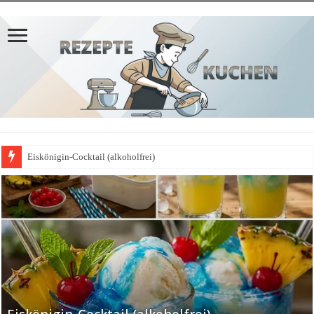
Eiskönigin-Cocktail (alkoholfrei)
𝗣𝗳𝗹𝗮𝘂𝗺𝗲𝗻𝗸𝘂𝗰𝗵𝗲𝗻-𝗔𝗽𝗳𝗲𝗹𝗯𝗹𝗲𝗰𝗵𝗸𝘂𝗰𝗵𝗲𝗻-