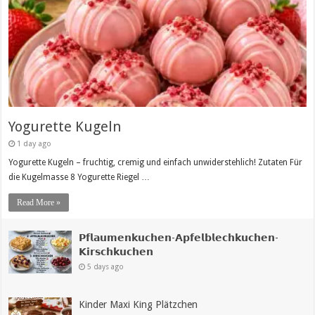
Yogurette Kugeln
1 day ago
Yogurette Kugeln – fruchtig, cremig und einfach unwiderstehlich! Zutaten Für
die Kugelmasse 8 Yogurette Riegel …
Read More »
𝗣𝗳𝗹𝗮𝘂𝗺𝗲𝗻𝗸𝘂𝗰𝗵𝗲𝗻-𝗔𝗽𝗳𝗲𝗹𝗯𝗹𝗲𝗰𝗵𝗸𝘂𝗰𝗵𝗲𝗻-
𝗞𝗶𝗿𝘀𝗰𝗵𝗸𝘂𝗰𝗵𝗲𝗻
5 days ago
Kinder Maxi King Plätzchen