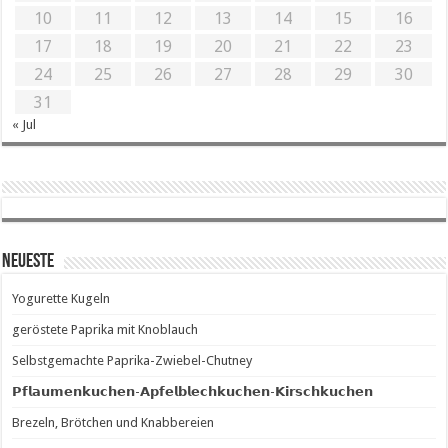
10
11
12
13
14
15
16
17
18
19
20
21
22
23
24
25
26
27
28
29
30
31
« Jul
Neueste
Yogurette Kugeln
geröstete Paprika mit Knoblauch
Selbstgemachte Paprika-Zwiebel-Chutney
𝗣𝗳𝗹𝗮𝘂𝗺𝗲𝗻𝗸𝘂𝗰𝗵𝗲𝗻-𝗔𝗽𝗳𝗲𝗹𝗯𝗹𝗲𝗰𝗵𝗸𝘂𝗰𝗵𝗲𝗻-𝗞𝗶𝗿𝘀𝗰𝗵𝗸𝘂𝗰𝗵𝗲𝗻
Brezeln, Brötchen und Knabbereien