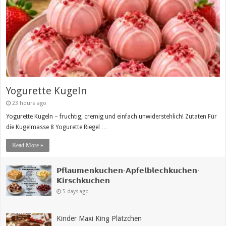
Yogurette Kugeln
23 hours ago
Yogurette Kugeln – fruchtig, cremig und einfach unwiderstehlich! Zutaten Für
die Kugelmasse 8 Yogurette Riegel …
Read More »
𝗣𝗳𝗹𝗮𝘂𝗺𝗲𝗻𝗸𝘂𝗰𝗵𝗲𝗻-𝗔𝗽𝗳𝗲𝗹𝗯𝗹𝗲𝗰𝗵𝗸𝘂𝗰𝗵𝗲𝗻-
𝗞𝗶𝗿𝘀𝗰𝗵𝗸𝘂𝗰𝗵𝗲𝗻
5 days ago
Kinder Maxi King Plätzchen