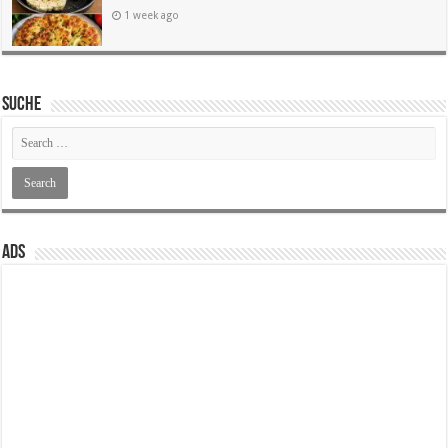
1 week ago
SUCHE
ADS