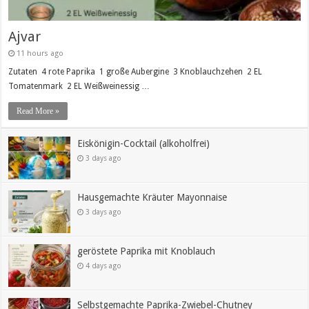
Ajvar
11 hours ago
Zutaten 4 rote Paprika 1 große Aubergine 3 Knoblauchzehen 2 EL
Tomatenmark 2 EL Weißweinessig …
Read More »
Eiskönigin-Cocktail (alkoholfrei)
3 days ago
Hausgemachte Kräuter Mayonnaise
3 days ago
geröstete Paprika mit Knoblauch
4 days ago
Selbstgemachte Paprika-Zwiebel-Chutney