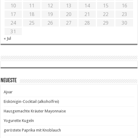
10
11
12
13
14
15
16
17
18
19
20
21
22
23
24
25
26
27
28
29
30
31
« Jul
Neueste
Ajvar
Eiskönigin-Cocktail (alkoholfrei)
Hausgemachte Kräuter Mayonnaise
Yogurette Kugeln
geröstete Paprika mit Knoblauch