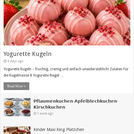
Yogurette Kugeln
4 days ago
Yogurette Kugeln – fruchtig, cremig und einfach unwiderstehlich! Zutaten Für
die Kugelmasse 8 Yogurette Riegel …
Read More »
𝗣𝗳𝗹𝗮𝘂𝗺𝗲𝗻𝗸𝘂𝗰𝗵𝗲𝗻-𝗔𝗽𝗳𝗲𝗹𝗯𝗹𝗲𝗰𝗵𝗸𝘂𝗰𝗵𝗲𝗻-
𝗞𝗶𝗿𝘀𝗰𝗵𝗸𝘂𝗰𝗵𝗲𝗻
1 week ago
Kinder Maxi King Plätzchen