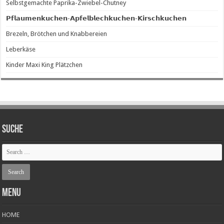
Selbstgemachte Paprika-Zwiebel-Chutney
𝗣𝗳𝗹𝗮𝘂𝗺𝗲𝗻𝗸𝘂𝗰𝗵𝗲𝗻-𝗔𝗽𝗳𝗲𝗹𝗯𝗹𝗲𝗰𝗵𝗸𝘂𝗰𝗵𝗲𝗻-𝗞𝗶𝗿𝘀𝗰𝗵𝗸𝘂𝗰𝗵𝗲𝗻
Brezeln, Brötchen und Knabbereien
Leberkäse
Kinder Maxi King Plätzchen
SUCHE
Menu
HOME