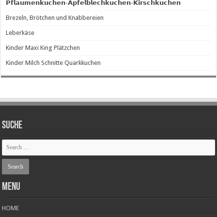
𝗣𝗳𝗹𝗮𝘂𝗺𝗲𝗻𝗸𝘂𝗰𝗵𝗲𝗻-𝗔𝗽𝗳𝗲𝗹𝗯𝗹𝗲𝗰𝗵𝗸𝘂𝗰𝗵𝗲𝗻-𝗞𝗶𝗿𝘀𝗰𝗵𝗸𝘂𝗰𝗵𝗲𝗻
Brezeln, Brötchen und Knabbereien
Leberkäse
Kinder Maxi King Plätzchen
Kinder Milch Schnitte Quarkkuchen
SUCHE
Menu
HOME