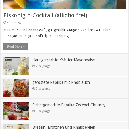
Eiskönigin-Cocktail (alkoholfrei)
2 days ago
Zutaten 500 ml Ananassaft, gut gekühlt 4 Kugeln Vanilleeis 4 EL Blue-
Curaçao-Sirup (alkoholfrei) Zubereitung …
Read More »
Hausgemachte Kräuter Mayonnaise
2 days ago
geröstete Paprika mit Knoblauch
3 days ago
Selbstgemachte Paprika-Zwiebel-Chutney
5 days ago
Brezeln, Brötchen und Knabbereien