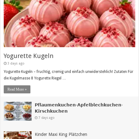
Yogurette Kugeln
3 days ago
Yogurette Kugeln – fruchtig, cremig und einfach unwiderstehlich! Zutaten Für
die Kugelmasse 8 Yogurette Riegel …
Read More »
𝗣𝗳𝗹𝗮𝘂𝗺𝗲𝗻𝗸𝘂𝗰𝗵𝗲𝗻-𝗔𝗽𝗳𝗲𝗹𝗯𝗹𝗲𝗰𝗵𝗸𝘂𝗰𝗵𝗲𝗻-
𝗞𝗶𝗿𝘀𝗰𝗵𝗸𝘂𝗰𝗵𝗲𝗻
7 days ago
Kinder Maxi King Plätzchen