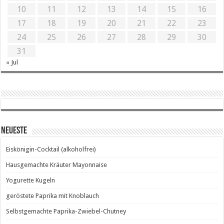
10
11
12
13
14
15
16
17
18
19
20
21
22
23
24
25
26
27
28
29
30
31
« Jul
Neueste
Eiskönigin-Cocktail (alkoholfrei)
Hausgemachte Kräuter Mayonnaise
Yogurette Kugeln
geröstete Paprika mit Knoblauch
Selbstgemachte Paprika-Zwiebel-Chutney