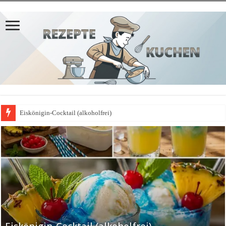
Eiskönigin-Cocktail (alkoholfrei)
𝗣𝗳𝗹𝗮𝘂𝗺𝗲𝗻𝗸𝘂𝗰𝗵𝗲𝗻-𝗔𝗽𝗳𝗲𝗹𝗯𝗹𝗲𝗰𝗵𝗸𝘂𝗰𝗵𝗲𝗻-