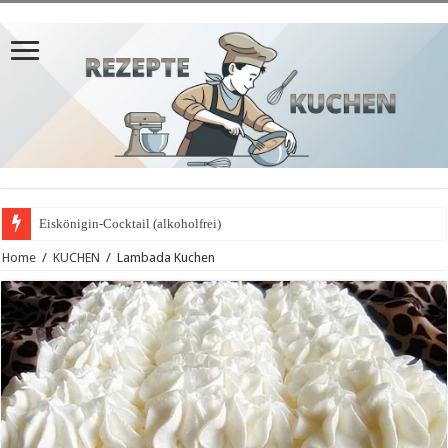
Eiskönigin-Cocktail (alkoholfrei)
Hausgemachte Kräuter Mayonnaise
Home
/
KUCHEN
/
Lambada Kuchen