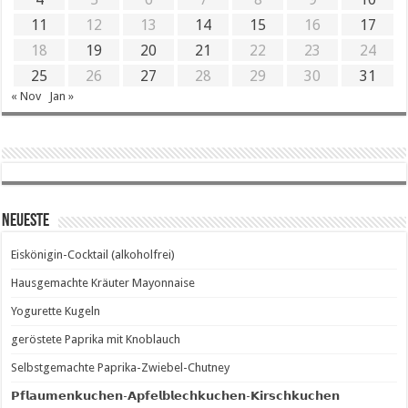
11
12
13
14
15
16
17
18
19
20
21
22
23
24
25
26
27
28
29
30
31
« Nov
Jan »
Neueste
Eiskönigin-Cocktail (alkoholfrei)
Hausgemachte Kräuter Mayonnaise
Yogurette Kugeln
geröstete Paprika mit Knoblauch
Selbstgemachte Paprika-Zwiebel-Chutney
𝗣𝗳𝗹𝗮𝘂𝗺𝗲𝗻𝗸𝘂𝗰𝗵𝗲𝗻-𝗔𝗽𝗳𝗲𝗹𝗯𝗹𝗲𝗰𝗵𝗸𝘂𝗰𝗵𝗲𝗻-𝗞𝗶𝗿𝘀𝗰𝗵𝗸𝘂𝗰𝗵𝗲𝗻