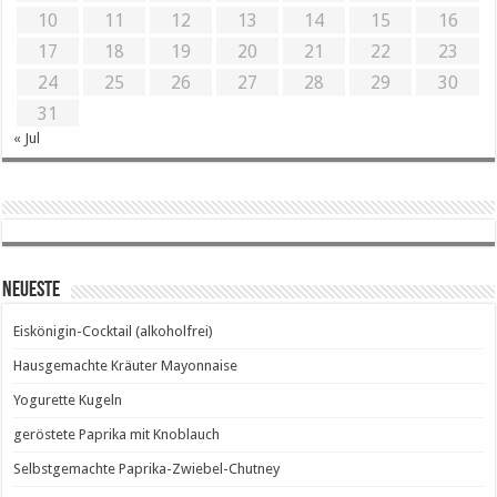
10
11
12
13
14
15
16
17
18
19
20
21
22
23
24
25
26
27
28
29
30
31
« Jul
Neueste
Eiskönigin-Cocktail (alkoholfrei)
Hausgemachte Kräuter Mayonnaise
Yogurette Kugeln
geröstete Paprika mit Knoblauch
Selbstgemachte Paprika-Zwiebel-Chutney