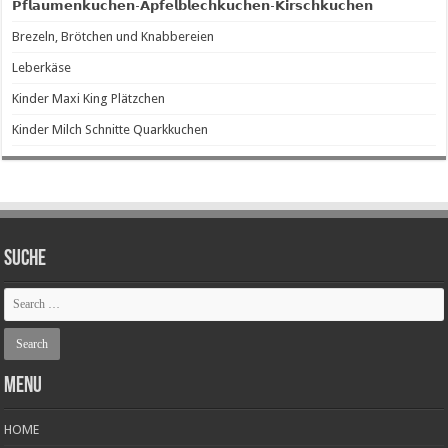
𝗣𝗳𝗹𝗮𝘂𝗺𝗲𝗻𝗸𝘂𝗰𝗵𝗲𝗻-𝗔𝗽𝗳𝗲𝗹𝗯𝗹𝗲𝗰𝗵𝗸𝘂𝗰𝗵𝗲𝗻-𝗞𝗶𝗿𝘀𝗰𝗵𝗸𝘂𝗰𝗵𝗲𝗻
Brezeln, Brötchen und Knabbereien
Leberkäse
Kinder Maxi King Plätzchen
Kinder Milch Schnitte Quarkkuchen
SUCHE
Menu
HOME