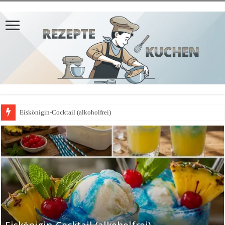
Eiskönigin-Cocktail (alkoholfrei)
𝗣𝗳𝗹𝗮𝘂𝗺𝗲𝗻𝗸𝘂𝗰𝗵𝗲𝗻-𝗔𝗽𝗳𝗲𝗹𝗯𝗹𝗲𝗰𝗵𝗸𝘂𝗰𝗵𝗲𝗻-