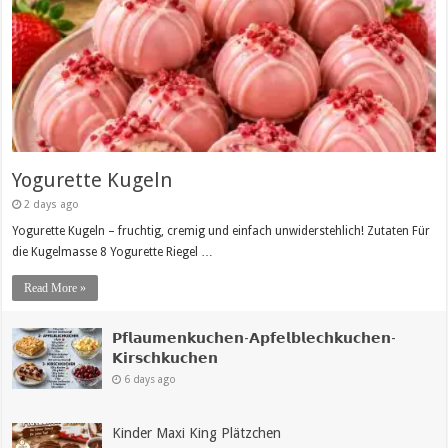
Yogurette Kugeln
2 days ago
Yogurette Kugeln – fruchtig, cremig und einfach unwiderstehlich! Zutaten Für
die Kugelmasse 8 Yogurette Riegel …
Read More »
𝗣𝗳𝗹𝗮𝘂𝗺𝗲𝗻𝗸𝘂𝗰𝗵𝗲𝗻-𝗔𝗽𝗳𝗲𝗹𝗯𝗹𝗲𝗰𝗵𝗸𝘂𝗰𝗵𝗲𝗻-
𝗞𝗶𝗿𝘀𝗰𝗵𝗸𝘂𝗰𝗵𝗲𝗻
6 days ago
Kinder Maxi King Plätzchen