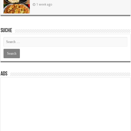
1 week ago
SUCHE
ADS