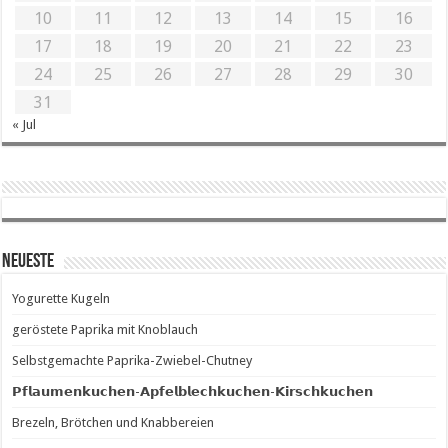
10
11
12
13
14
15
16
17
18
19
20
21
22
23
24
25
26
27
28
29
30
31
« Jul
Neueste
Yogurette Kugeln
geröstete Paprika mit Knoblauch
Selbstgemachte Paprika-Zwiebel-Chutney
𝗣𝗳𝗹𝗮𝘂𝗺𝗲𝗻𝗸𝘂𝗰𝗵𝗲𝗻-𝗔𝗽𝗳𝗲𝗹𝗯𝗹𝗲𝗰𝗵𝗸𝘂𝗰𝗵𝗲𝗻-𝗞𝗶𝗿𝘀𝗰𝗵𝗸𝘂𝗰𝗵𝗲𝗻
Brezeln, Brötchen und Knabbereien