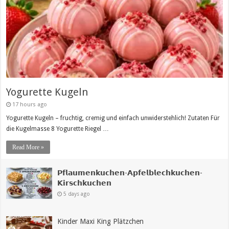
Yogurette Kugeln
17 hours ago
Yogurette Kugeln – fruchtig, cremig und einfach unwiderstehlich! Zutaten Für
die Kugelmasse 8 Yogurette Riegel …
Read More »
𝗣𝗳𝗹𝗮𝘂𝗺𝗲𝗻𝗸𝘂𝗰𝗵𝗲𝗻-𝗔𝗽𝗳𝗲𝗹𝗯𝗹𝗲𝗰𝗵𝗸𝘂𝗰𝗵𝗲𝗻-
𝗞𝗶𝗿𝘀𝗰𝗵𝗸𝘂𝗰𝗵𝗲𝗻
5 days ago
Kinder Maxi King Plätzchen