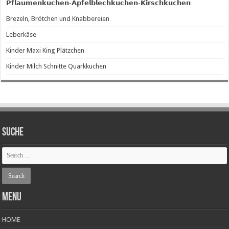
𝗣𝗳𝗹𝗮𝘂𝗺𝗲𝗻𝗸𝘂𝗰𝗵𝗲𝗻-𝗔𝗽𝗳𝗲𝗹𝗯𝗹𝗲𝗰𝗵𝗸𝘂𝗰𝗵𝗲𝗻-𝗞𝗶𝗿𝘀𝗰𝗵𝗸𝘂𝗰𝗵𝗲𝗻
Brezeln, Brötchen und Knabbereien
Leberkäse
Kinder Maxi King Plätzchen
Kinder Milch Schnitte Quarkkuchen
SUCHE
Menu
HOME