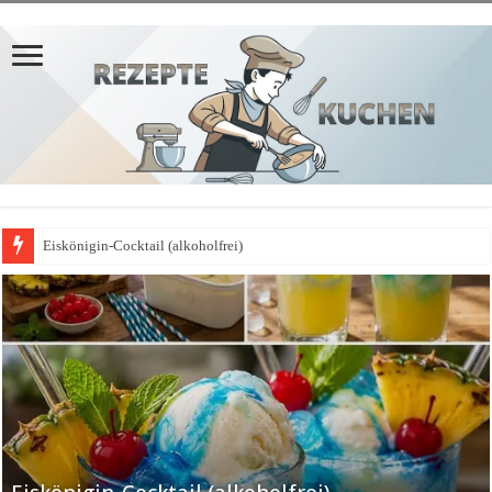
Eiskönigin-Cocktail (alkoholfrei)
𝗣𝗳𝗹𝗮𝘂𝗺𝗲𝗻𝗸𝘂𝗰𝗵𝗲𝗻-𝗔𝗽𝗳𝗲𝗹𝗯𝗹𝗲𝗰𝗵𝗸𝘂𝗰𝗵𝗲𝗻-