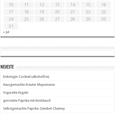
10
11
12
13
14
15
16
17
18
19
20
21
22
23
24
25
26
27
28
29
30
31
« Jul
Neueste
Eiskönigin-Cocktail (alkoholfrei)
Hausgemachte Kräuter Mayonnaise
Yogurette Kugeln
geröstete Paprika mit Knoblauch
Selbstgemachte Paprika-Zwiebel-Chutney