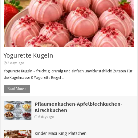
Yogurette Kugeln
2 days ago
Yogurette Kugeln – fruchtig, cremig und einfach unwiderstehlich! Zutaten Für
die Kugelmasse 8 Yogurette Riegel …
Read More »
𝗣𝗳𝗹𝗮𝘂𝗺𝗲𝗻𝗸𝘂𝗰𝗵𝗲𝗻-𝗔𝗽𝗳𝗲𝗹𝗯𝗹𝗲𝗰𝗵𝗸𝘂𝗰𝗵𝗲𝗻-
𝗞𝗶𝗿𝘀𝗰𝗵𝗸𝘂𝗰𝗵𝗲𝗻
6 days ago
Kinder Maxi King Plätzchen