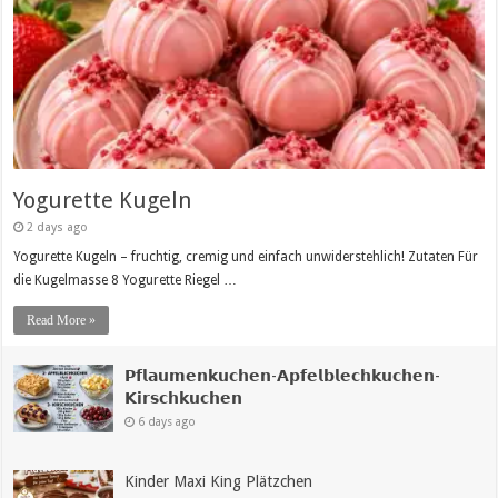
Yogurette Kugeln
2 days ago
Yogurette Kugeln – fruchtig, cremig und einfach unwiderstehlich! Zutaten Für
die Kugelmasse 8 Yogurette Riegel …
Read More »
𝗣𝗳𝗹𝗮𝘂𝗺𝗲𝗻𝗸𝘂𝗰𝗵𝗲𝗻-𝗔𝗽𝗳𝗲𝗹𝗯𝗹𝗲𝗰𝗵𝗸𝘂𝗰𝗵𝗲𝗻-
𝗞𝗶𝗿𝘀𝗰𝗵𝗸𝘂𝗰𝗵𝗲𝗻
6 days ago
Kinder Maxi King Plätzchen