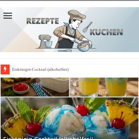
Eiskönigin-Cocktail (alkoholfrei)
𝗣𝗳𝗹𝗮𝘂𝗺𝗲𝗻𝗸𝘂𝗰𝗵𝗲𝗻-𝗔𝗽𝗳𝗲𝗹𝗯𝗹𝗲𝗰𝗵𝗸𝘂𝗰𝗵𝗲𝗻-