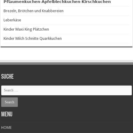
𝗣𝗳𝗹𝗮𝘂𝗺𝗲𝗻𝗸𝘂𝗰𝗵𝗲𝗻-𝗔𝗽𝗳𝗲𝗹𝗯𝗹𝗲𝗰𝗵𝗸𝘂𝗰𝗵𝗲𝗻-𝗞𝗶𝗿𝘀𝗰𝗵𝗸𝘂𝗰𝗵𝗲𝗻
Brezeln, Brötchen und Knabbereien
Leberkäse
Kinder Maxi King Plätzchen
Kinder Milch Schnitte Quarkkuchen
SUCHE
Menu
HOME