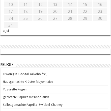
10
11
12
13
14
15
16
17
18
19
20
21
22
23
24
25
26
27
28
29
30
31
« Jul
Neueste
Eiskönigin-Cocktail (alkoholfrei)
Hausgemachte Kräuter Mayonnaise
Yogurette Kugeln
geröstete Paprika mit Knoblauch
Selbstgemachte Paprika-Zwiebel-Chutney