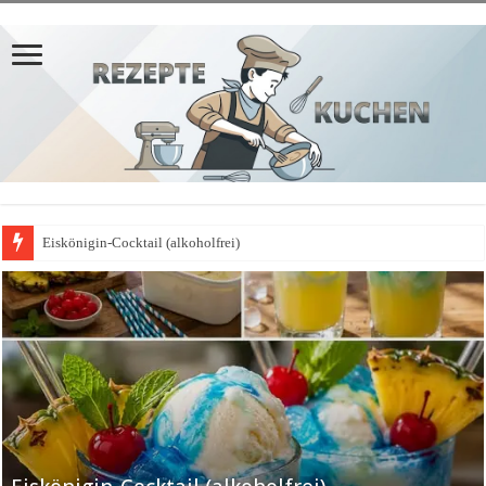
Eiskönigin-Cocktail (alkoholfrei)
𝗣𝗳𝗹𝗮𝘂𝗺𝗲𝗻𝗸𝘂𝗰𝗵𝗲𝗻-𝗔𝗽𝗳𝗲𝗹𝗯𝗹𝗲𝗰𝗵𝗸𝘂𝗰𝗵𝗲𝗻-