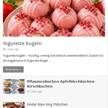
Yogurette Kugeln
2 days ago
Yogurette Kugeln – fruchtig, cremig und einfach unwiderstehlich! Zutaten Für
die Kugelmasse 8 Yogurette Riegel …
Read More »
𝗣𝗳𝗹𝗮𝘂𝗺𝗲𝗻𝗸𝘂𝗰𝗵𝗲𝗻-𝗔𝗽𝗳𝗲𝗹𝗯𝗹𝗲𝗰𝗵𝗸𝘂𝗰𝗵𝗲𝗻-
𝗞𝗶𝗿𝘀𝗰𝗵𝗸𝘂𝗰𝗵𝗲𝗻
6 days ago
Kinder Maxi King Plätzchen