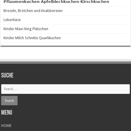
𝗣𝗳𝗹𝗮𝘂𝗺𝗲𝗻𝗸𝘂𝗰𝗵𝗲𝗻-𝗔𝗽𝗳𝗲𝗹𝗯𝗹𝗲𝗰𝗵𝗸𝘂𝗰𝗵𝗲𝗻-𝗞𝗶𝗿𝘀𝗰𝗵𝗸𝘂𝗰𝗵𝗲𝗻
Brezeln, Brötchen und Knabbereien
Leberkäse
Kinder Maxi King Plätzchen
Kinder Milch Schnitte Quarkkuchen
SUCHE
Menu
HOME