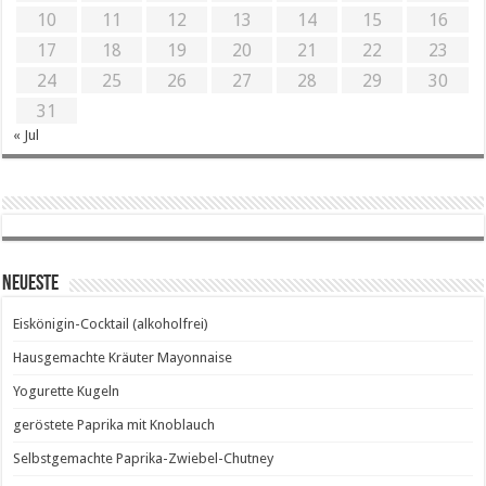
10
11
12
13
14
15
16
17
18
19
20
21
22
23
24
25
26
27
28
29
30
31
« Jul
Neueste
Eiskönigin-Cocktail (alkoholfrei)
Hausgemachte Kräuter Mayonnaise
Yogurette Kugeln
geröstete Paprika mit Knoblauch
Selbstgemachte Paprika-Zwiebel-Chutney