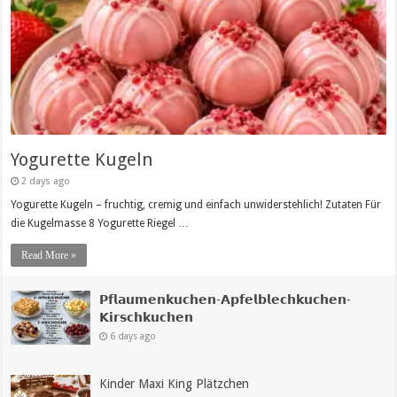
Yogurette Kugeln
2 days ago
Yogurette Kugeln – fruchtig, cremig und einfach unwiderstehlich! Zutaten Für
die Kugelmasse 8 Yogurette Riegel …
Read More »
𝗣𝗳𝗹𝗮𝘂𝗺𝗲𝗻𝗸𝘂𝗰𝗵𝗲𝗻-𝗔𝗽𝗳𝗲𝗹𝗯𝗹𝗲𝗰𝗵𝗸𝘂𝗰𝗵𝗲𝗻-
𝗞𝗶𝗿𝘀𝗰𝗵𝗸𝘂𝗰𝗵𝗲𝗻
6 days ago
Kinder Maxi King Plätzchen