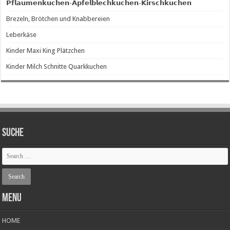
𝗣𝗳𝗹𝗮𝘂𝗺𝗲𝗻𝗸𝘂𝗰𝗵𝗲𝗻-𝗔𝗽𝗳𝗲𝗹𝗯𝗹𝗲𝗰𝗵𝗸𝘂𝗰𝗵𝗲𝗻-𝗞𝗶𝗿𝘀𝗰𝗵𝗸𝘂𝗰𝗵𝗲𝗻
Brezeln, Brötchen und Knabbereien
Leberkäse
Kinder Maxi King Plätzchen
Kinder Milch Schnitte Quarkkuchen
SUCHE
Menu
HOME