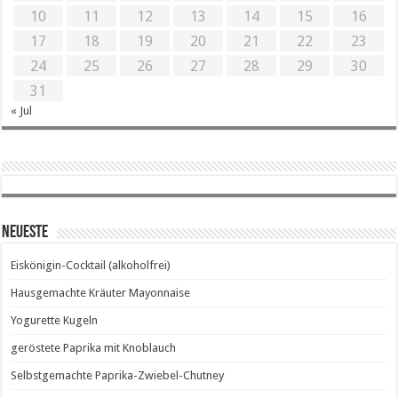
10
11
12
13
14
15
16
17
18
19
20
21
22
23
24
25
26
27
28
29
30
31
« Jul
Neueste
Eiskönigin-Cocktail (alkoholfrei)
Hausgemachte Kräuter Mayonnaise
Yogurette Kugeln
geröstete Paprika mit Knoblauch
Selbstgemachte Paprika-Zwiebel-Chutney