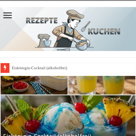
Eiskönigin-Cocktail (alkoholfrei)
𝗣𝗳𝗹𝗮𝘂𝗺𝗲𝗻𝗸𝘂𝗰𝗵𝗲𝗻-𝗔𝗽𝗳𝗲𝗹𝗯𝗹𝗲𝗰𝗵𝗸𝘂𝗰𝗵𝗲𝗻-