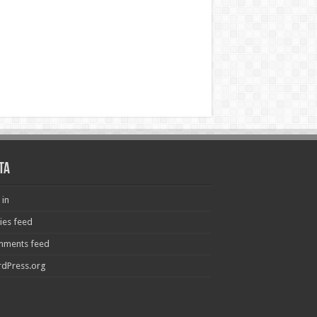
ta
 in
ries feed
ments feed
dPress.org