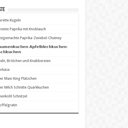
ste
rette Kugeln
stete Paprika mit Knoblauch
stgemachte Paprika-Zwiebel-Chutney
𝗮𝘂𝗺𝗲𝗻𝗸𝘂𝗰𝗵𝗲𝗻-𝗔𝗽𝗳𝗲𝗹𝗯𝗹𝗲𝗰𝗵𝗸𝘂𝗰𝗵𝗲𝗻-
𝘀𝗰𝗵𝗸𝘂𝗰𝗵𝗲𝗻
eln, Brötchen und Knabbereien
erkäse
er Maxi King Plätzchen
er Milch Schnitte Quarkkuchen
enkohl Schnitzel
offelgratin