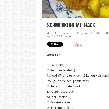
Schmorkohl mit Hack
Einfache Rezepte
January 15, 2023
10,286 Ansichten
Zutaten
1 Zwiebel(n)
½ Knoblauchzehe(n)
½ Kopf Wirsing (environ 1,2 kg) ou Kohl nac
250 g Hackfleisch, gemischtes
½ Tube/n Tomatenmark
Litre Gemüsebrühe
Salz et Pfeffer
½ Prise(n) Zucker
2 EL Crème fraîche