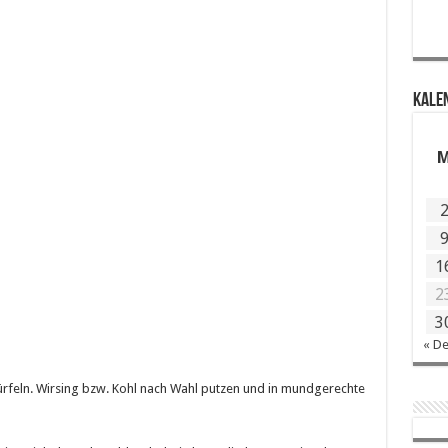
KALE
1
2
3
« D
rfeln. Wirsing bzw. Kohl nach Wahl putzen und in mundgerechte