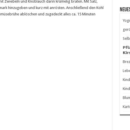
 mit Zwiebeln und Knoblauch darin krümelig braten. Mit Salz,
ark hinzugeben und kurz mit anrösten. Anschließend den Kohl
Neue
emüsebrühe ablöschen und zugedeckt alles ca. 15 Minuten
Yogu
gerö
Selb
𝗣𝗳𝗹
𝗞𝗶𝗿
Brez
Leb
Kind
Kind
Blum
Kart