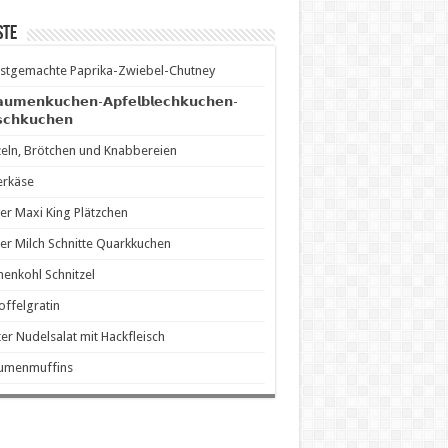
ste
stgemachte Paprika-Zwiebel-Chutney
𝗮𝘂𝗺𝗲𝗻𝗸𝘂𝗰𝗵𝗲𝗻-𝗔𝗽𝗳𝗲𝗹𝗯𝗹𝗲𝗰𝗵𝗸𝘂𝗰𝗵𝗲𝗻-
𝘀𝗰𝗵𝗸𝘂𝗰𝗵𝗲𝗻
eln, Brötchen und Knabbereien
erkäse
er Maxi King Plätzchen
er Milch Schnitte Quarkkuchen
enkohl Schnitzel
offelgratin
er Nudelsalat mit Hackfleisch
aumenmuffins