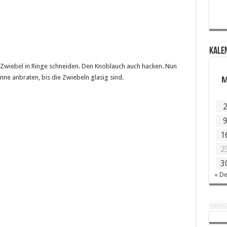
KALE
ie Zwiebel in Ringe schneiden. Den Knoblauch auch hacken. Nun
anne anbraten, bis die Zwiebeln glasig sind.
1
2
3
« D