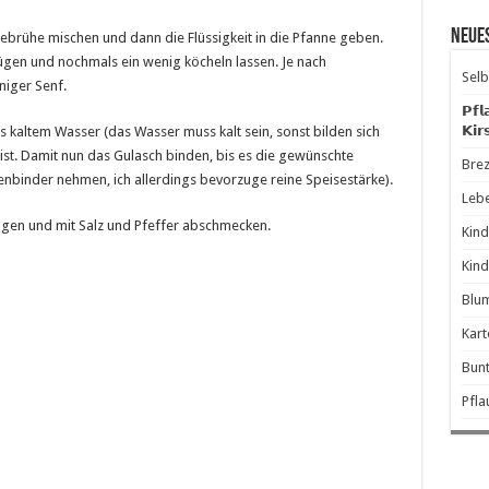
Neue
rühe mischen und dann die Flüssigkeit in die Pfanne geben.
ügen und nochmals ein wenig köcheln lassen. Je nach
Selb
iger Senf.
𝗣𝗳𝗹
𝗞𝗶𝗿
as kaltem Wasser (das Wasser muss kalt sein, sonst bilden sich
ist. Damit nun das Gulasch binden, bis es die gewünschte
Brez
enbinder nehmen, ich allerdings bevorzuge reine Speisestärke).
Leb
ügen und mit Salz und Pfeffer abschmecken.
Kind
Kind
Blum
Kart
Bunt
Pfl