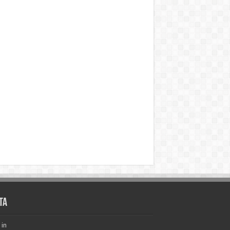
ta
 in