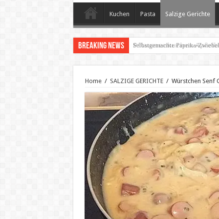
Kuchen
Pasta
Salzige Gerichte
Breaking News
𝗣𝗳𝗹𝗮𝘂𝗺𝗲𝗻𝗸𝘂𝗰𝗵𝗲𝗻-𝗔𝗽𝗳𝗲𝗹𝗯
Home
/
SALZIGE GERICHTE
/
Würstchen Senf 