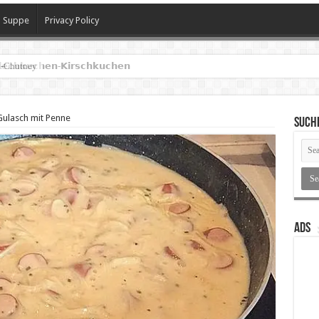
Suppe
Privacy Policy
𝗲𝗰𝗵𝗸𝘂𝗰𝗵𝗲𝗻-𝗞𝗶𝗿𝘀𝗰𝗵𝗸𝘂𝗰𝗵𝗲𝗻
Gulasch mit Penne
SUCH
ADS