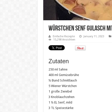
Würstchen Senf Gulasch mi
Einfache Rezepte
January 11, 2023
15,298 Ansichten
Zutaten
250 ml Sahne
400 ml Gemüsebrühe
½ Bund Schnittlauch
5 Wiener Würstchen
1 große Zwiebel
3 Knoblauchzehen
1 ½ EL Senf, mild
3 TL Speisestärke