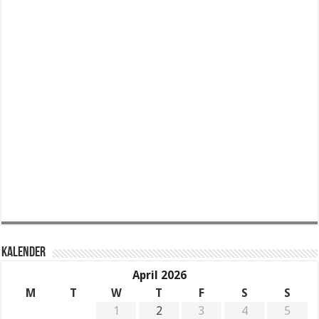
KALENDER
April 2026
M
T
W
T
F
S
S
1
2
3
4
5