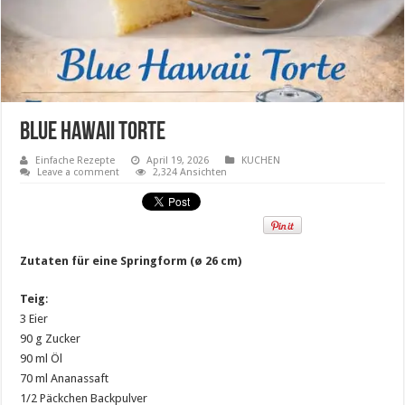
Blue Hawaii Torte
Einfache Rezepte
April 19, 2026
KUCHEN
Leave a comment
2,324 Ansichten
Zutaten für eine Springform (ø 26 cm)
Teig
:
3 Eier
90 g Zucker
90 ml Öl
70 ml Ananassaft
1/2 Päckchen Backpulver