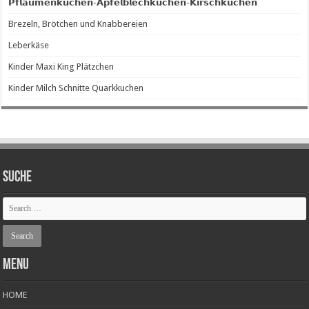
𝗣𝗳𝗹𝗮𝘂𝗺𝗲𝗻𝗸𝘂𝗰𝗵𝗲𝗻-𝗔𝗽𝗳𝗲𝗹𝗯𝗹𝗲𝗰𝗵𝗸𝘂𝗰𝗵𝗲𝗻-𝗞𝗶𝗿𝘀𝗰𝗵𝗸𝘂𝗰𝗵𝗲𝗻
Brezeln, Brötchen und Knabbereien
Leberkäse
Kinder Maxi King Plätzchen
Kinder Milch Schnitte Quarkkuchen
SUCHE
Menu
HOME