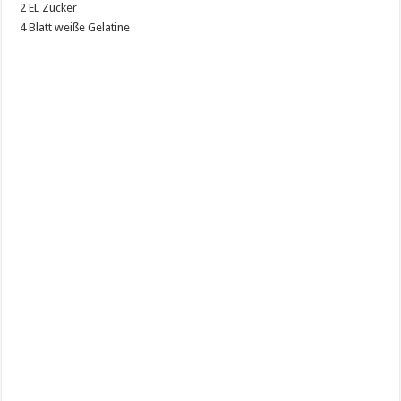
2 EL Zucker
4 Blatt weiße Gelatine