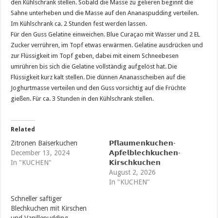
den Kühlschrank stellen. Sobald die Masse zu gelieren beginnt die
Sahne unterheben und die Masse auf den Ananaspudding verteilen.
Im Kühlschrank ca. 2 Stunden fest werden lassen.
Für den Guss Gelatine einweichen. Blue Curaçao mit Wasser und 2 EL
Zucker verrühren, im Topf etwas erwärmen. Gelatine ausdrücken und
zur Flüssigkeit im Topf geben, dabei mit einem Schneebesen
umrühren bis sich die Gelatine vollständig aufgelöst hat. Die
Flüssigkeit kurz kalt stellen. Die dünnen Ananasscheiben auf die
Joghurtmasse verteilen und den Guss vorsichtig auf die Früchte
gießen. Für ca. 3 Stunden in den Kühlschrank stellen.
Related
Zitronen Baiserkuchen
𝗣𝗳𝗹𝗮𝘂𝗺𝗲𝗻𝗸𝘂𝗰𝗵𝗲𝗻-
December 13, 2024
𝗔𝗽𝗳𝗲𝗹𝗯𝗹𝗲𝗰𝗵𝗸𝘂𝗰𝗵𝗲𝗻-
In "KUCHEN"
𝗞𝗶𝗿𝘀𝗰𝗵𝗸𝘂𝗰𝗵𝗲𝗻
August 2, 2026
In "KUCHEN"
Schneller saftiger
Blechkuchen mit Kirschen
und Vanillepudding