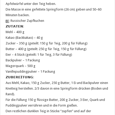
Apfelwürfel unter den Teig heben.
Die Masse in eine gefettete Springform (26 cm) geben und 50–60
Minuten backen.
Russischer Zupfkuchen
𝗭𝗨𝗧𝗔𝗧𝗘𝗡:
Mehl – 400 g
Kakao (Backkakao) – 40 g
Zucker – 350 g (geteilt: 150 g für Teig, 200 g für Füllung)
Butter – 400 g (geteilt: 250 g für Teig, 150 g für Füllung)
Eier – 4 Stück (geteilt: 1 für Teig, 3 für Füllung)
Backpulver – 1 Packung
Magerquark – 500 g
Vanillepuddingpulver – 1 Packung
𝗭𝗨𝗕𝗘𝗥𝗘𝗜𝗧𝗨𝗡𝗚:
Aus Mehl, Kakao, 150 g Zucker, 250 g Butter, 1 Ei und Backpulver einen
Knetteig herstellen. 2/3 davon in eine Springform drücken (Boden und
Rand).
Für die Füllung 150 g flüssige Butter, 200 g Zucker, 3 Eier, Quark und
Puddingpulver verrühren und in die Form gießen.
Den restlichen dunklen Teig in Stücke “zupfen” und auf der