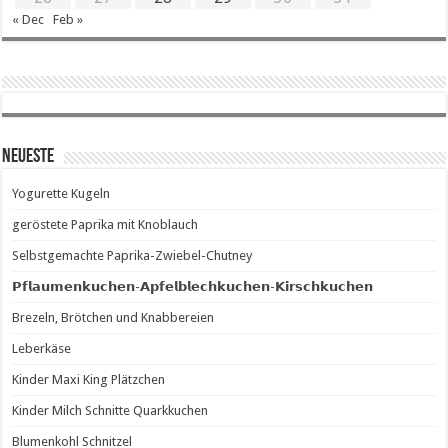
« Dec
Feb »
Neueste
Yogurette Kugeln
geröstete Paprika mit Knoblauch
Selbstgemachte Paprika-Zwiebel-Chutney
𝗣𝗳𝗹𝗮𝘂𝗺𝗲𝗻𝗸𝘂𝗰𝗵𝗲𝗻-𝗔𝗽𝗳𝗲𝗹𝗯𝗹𝗲𝗰𝗵𝗸𝘂𝗰𝗵𝗲𝗻-𝗞𝗶𝗿𝘀𝗰𝗵𝗸𝘂𝗰𝗵𝗲𝗻
Brezeln, Brötchen und Knabbereien
Leberkäse
Kinder Maxi King Plätzchen
Kinder Milch Schnitte Quarkkuchen
Blumenkohl Schnitzel