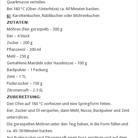
Quarkmasse verteilen.
Bei 180 °C (Ober-/Unterhitze) ca. 60 Minuten backen.
Karottenkuchen, Rüblikuchen oder Möhrenkuchen
𝗭𝗨𝗧𝗔𝗧𝗘𝗡:
Möhren (fein geraspelt) – 300 g
Eier – 4 Stück
Zucker – 200 g
Pflanzenöl – 200 ml
Mehl – 250 g
Gemahlene Mandeln oder Haselnüsse – 100 g
Backpulver – 1 Packung
Zimt – 1 TL
Puderzucker – 150 g
Zitronensaft – 2-3 EL
𝗭𝗨𝗕𝗘𝗥𝗘𝗜𝗧𝗨𝗡𝗚:
Den Ofen auf 180 °C vorheizen und eine Springform fetten.
Eier, Zucker und Öl verquirlen, dann Mehl, Nüsse, Backpulver und Zimt
unterrühren.
Die geraspelten Möhren unter den Teig heben, in die Form füllen und
ca. 45–50 Minuten backen.
Aus Puderzucker und Zitronensaft einen Guss anrühren und auf dem