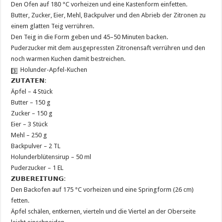
Den Ofen auf 180 °C vorheizen und eine Kastenform einfetten.
Butter, Zucker, Eier, Mehl, Backpulver und den Abrieb der Zitronen zu
einem glatten Teig verrühren.
Den Teig in die Form geben und 45–50 Minuten backen.
Puderzucker mit dem ausgepressten Zitronensaft verrühren und den
noch warmen Kuchen damit bestreichen.
Holunder-Apfel-Kuchen
𝗭𝗨𝗧𝗔𝗧𝗘𝗡:
Äpfel – 4 Stück
Butter – 150 g
Zucker – 150 g
Eier – 3 Stück
Mehl – 250 g
Backpulver – 2 TL
Holunderblütensirup – 50 ml
Puderzucker – 1 EL
𝗭𝗨𝗕𝗘𝗥𝗘𝗜𝗧𝗨𝗡𝗚:
Den Backofen auf 175 °C vorheizen und eine Springform (26 cm)
fetten.
Äpfel schälen, entkernen, vierteln und die Viertel an der Oberseite