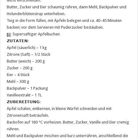
leicht einschneiden.
Butter, Zucker und Eier schaumig rühren, dann Mehl, Backpulver und
Holunderblütensirup unterheben.
Teig in die Form füllen, mit Äpfeln belegen und ca. 40–45 Minuten
backen; vor dem Servieren mit Puderzucker bestäuben.
Supersaftiger Apfelkuchen
𝗭𝗨𝗧𝗔𝗧𝗘𝗡:
Äpfel (säuerlich) – 1 kg
Zitrone (Saft) – 1/2 Stück
Butter (weich) – 200 g
Zucker – 200 g
Eier – 4 Stück
Mehl – 300 g
Backpulver – 1 Packung
Vanilleextrakt – 1 TL
𝗭𝗨𝗕𝗘𝗥𝗘𝗜𝗧𝗨𝗡𝗚:
Äpfel schälen, entkernen, in kleine Würfel schneiden und mit
Zitronensaft beträufeln.
Backofen auf 180 °C vorheizen. Butter, Zucker, Vanille und Eier cremig
rühren.
Mehl und Backpulver mischen und kurz unterrühren, anschließend die