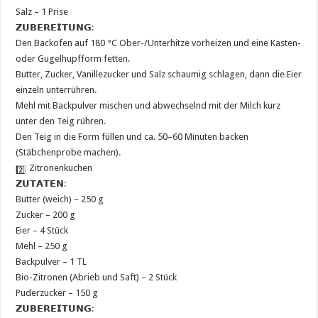
Salz – 1 Prise
𝗭𝗨𝗕𝗘𝗥𝗘𝗜𝗧𝗨𝗡𝗚:
Den Backofen auf 180 °C Ober-/Unterhitze vorheizen und eine Kasten-
oder Gugelhupfform fetten.
Butter, Zucker, Vanillezucker und Salz schaumig schlagen, dann die Eier
einzeln unterrühren.
Mehl mit Backpulver mischen und abwechselnd mit der Milch kurz
unter den Teig rühren.
Den Teig in die Form füllen und ca. 50–60 Minuten backen
(Stäbchenprobe machen).
Zitronenkuchen
𝗭𝗨𝗧𝗔𝗧𝗘𝗡:
Butter (weich) – 250 g
Zucker – 200 g
Eier – 4 Stück
Mehl – 250 g
Backpulver – 1 TL
Bio-Zitronen (Abrieb und Saft) – 2 Stück
Puderzucker – 150 g
𝗭𝗨𝗕𝗘𝗥𝗘𝗜𝗧𝗨𝗡𝗚: