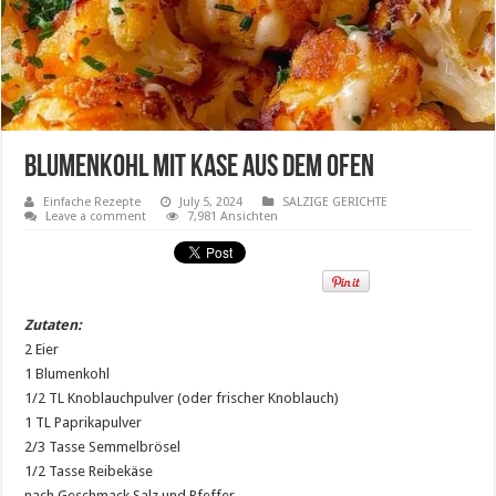
Blumenkohl mit Kase aus dem Ofen
Einfache Rezepte
July 5, 2024
SALZIGE GERICHTE
Leave a comment
7,981 Ansichten
Zutaten:
2 Eier
1 Blumenkohl
1/2 TL Knoblauchpulver (oder frischer Knoblauch)
1 TL Paprikapulver
2/3 Tasse Semmelbrösel
1/2 Tasse Reibekäse
nach Geschmack Salz und Pfeffer