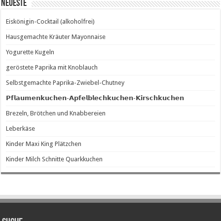
Neueste
Eiskönigin-Cocktail (alkoholfrei)
Hausgemachte Kräuter Mayonnaise
Yogurette Kugeln
geröstete Paprika mit Knoblauch
Selbstgemachte Paprika-Zwiebel-Chutney
𝗣𝗳𝗹𝗮𝘂𝗺𝗲𝗻𝗸𝘂𝗰𝗵𝗲𝗻-𝗔𝗽𝗳𝗲𝗹𝗯𝗹𝗲𝗰𝗵𝗸𝘂𝗰𝗵𝗲𝗻-𝗞𝗶𝗿𝘀𝗰𝗵𝗸𝘂𝗰𝗵𝗲𝗻
Brezeln, Brötchen und Knabbereien
Leberkäse
Kinder Maxi King Plätzchen
Kinder Milch Schnitte Quarkkuchen