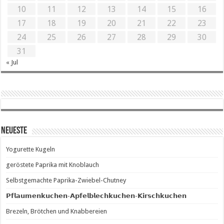
10
11
12
13
14
15
16
17
18
19
20
21
22
23
24
25
26
27
28
29
30
31
« Jul
Neueste
Yogurette Kugeln
geröstete Paprika mit Knoblauch
Selbstgemachte Paprika-Zwiebel-Chutney
𝗣𝗳𝗹𝗮𝘂𝗺𝗲𝗻𝗸𝘂𝗰𝗵𝗲𝗻-𝗔𝗽𝗳𝗲𝗹𝗯𝗹𝗲𝗰𝗵𝗸𝘂𝗰𝗵𝗲𝗻-𝗞𝗶𝗿𝘀𝗰𝗵𝗸𝘂𝗰𝗵𝗲𝗻
Brezeln, Brötchen und Knabbereien