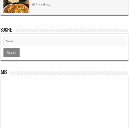
1 week ago
SUCHE
ADS