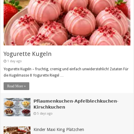
Yogurette Kugeln
1 day ago
Yogurette Kugeln – fruchtig, cremig und einfach unwiderstehlich! Zutaten Für
die Kugelmasse 8 Yogurette Riegel …
Read More »
𝗣𝗳𝗹𝗮𝘂𝗺𝗲𝗻𝗸𝘂𝗰𝗵𝗲𝗻-𝗔𝗽𝗳𝗲𝗹𝗯𝗹𝗲𝗰𝗵𝗸𝘂𝗰𝗵𝗲𝗻-
𝗞𝗶𝗿𝘀𝗰𝗵𝗸𝘂𝗰𝗵𝗲𝗻
5 days ago
Kinder Maxi King Plätzchen