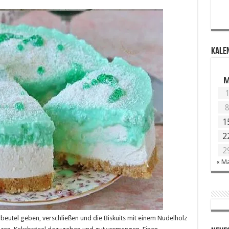
KALE
1
2
2
« M
rbeutel geben, verschließen und die Biskuits mit einem Nudelholz