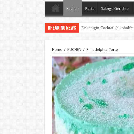
Kuchen
Pasta
Salzige Gerichte
Breaking News
Eiskönigin-Cocktail (alkoholfrei
Home
/
KUCHEN
/
Philadelphia-Torte