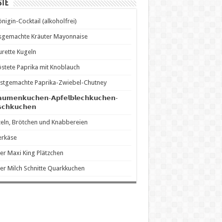
ste
önigin-Cocktail (alkoholfrei)
sgemachte Kräuter Mayonnaise
rette Kugeln
stete Paprika mit Knoblauch
stgemachte Paprika-Zwiebel-Chutney
𝗮𝘂𝗺𝗲𝗻𝗸𝘂𝗰𝗵𝗲𝗻-𝗔𝗽𝗳𝗲𝗹𝗯𝗹𝗲𝗰𝗵𝗸𝘂𝗰𝗵𝗲𝗻-
𝘀𝗰𝗵𝗸𝘂𝗰𝗵𝗲𝗻
eln, Brötchen und Knabbereien
erkäse
er Maxi King Plätzchen
er Milch Schnitte Quarkkuchen