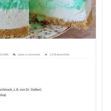
UCHEN
Leave a comment
1,374 Ansichten
chmack, z. B. von Dr. Oetker)
phia)