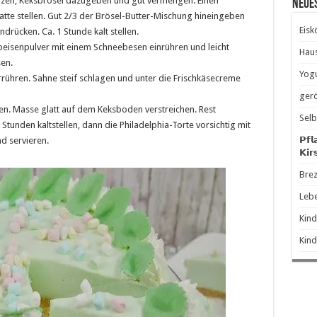
elzen, Keksbrösel dazugeben und gut vermengen. Einen
Neue
tte stellen. Gut 2/3 der Brösel-Butter-Mischung hineingeben
Eisk
drücken. Ca. 1 Stunde kalt stellen.
peisenpulver mit einem Schneebesen einrühren und leicht
Hau
en.
Yogu
rrühren. Sahne steif schlagen und unter die Frischkäsecreme
gerö
en. Masse glatt auf dem Keksboden verstreichen. Rest
Selb
Stunden kaltstellen, dann die Philadelphia-Torte vorsichtig mit
𝗣𝗳𝗹
d servieren.
𝗞𝗶𝗿
Brez
Leb
Kind
Kind