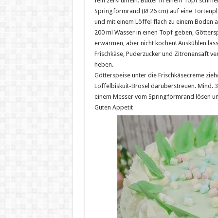
fein zerkrümeln. Butter in einem Topf schm
Springformrand (Ø 26 cm) auf eine Tortenpla
und mit einem Löffel flach zu einem Boden an
200 ml Wasser in einen Topf geben, Götters
erwärmen, aber nicht kochen! Auskühlen lass
Frischkäse, Puderzucker und Zitronensaft ve
heben.
Götterspeise unter die Frischkäsecreme zieh
Löffelbiskuit-Brösel darüberstreuen. Mind. 3 
einem Messer vom Springformrand lösen un
Guten Appetit