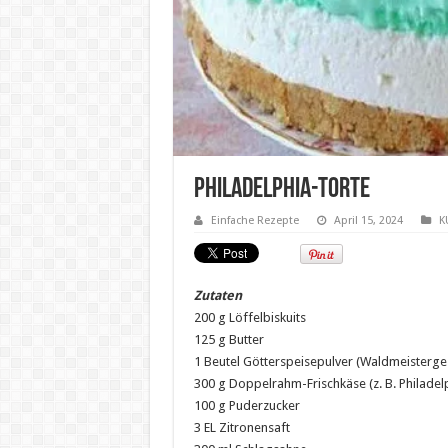
Philadelphia-Torte
Einfache Rezepte
April 15, 2024
K
Zutaten
200 g Löffelbiskuits
125 g Butter
1 Beutel Götterspeisepulver (Waldmeisterges
300 g Doppelrahm-Frischkäse (z. B. Philadel
100 g Puderzucker
3 EL Zitronensaft