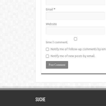
Email
*
Website
time I comment.
Notify me of follow-up comments by ema
Notify me of new posts by email.
SUCHE