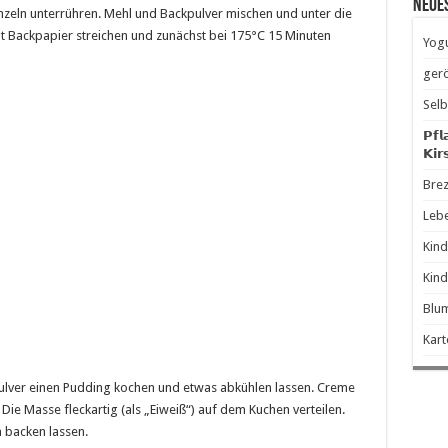
Neue
nzeln unterrühren. Mehl und Backpulver mischen und unter die
t Backpapier streichen und zunächst bei 175°C 15 Minuten
Yogu
gerö
Selb
𝗣𝗳𝗹
𝗞𝗶𝗿
Brez
Leb
Kind
Kind
Blum
Kart
ulver einen Pudding kochen und etwas abkühlen lassen. Creme
Die Masse fleckartig (als „Eiweiß“) auf dem Kuchen verteilen.
 backen lassen.