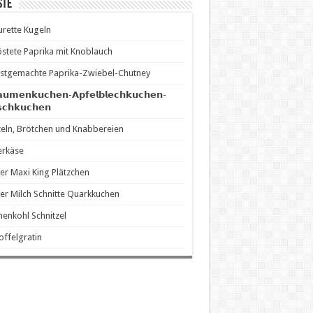
ste
rette Kugeln
stete Paprika mit Knoblauch
stgemachte Paprika-Zwiebel-Chutney
𝗮𝘂𝗺𝗲𝗻𝗸𝘂𝗰𝗵𝗲𝗻-𝗔𝗽𝗳𝗲𝗹𝗯𝗹𝗲𝗰𝗵𝗸𝘂𝗰𝗵𝗲𝗻-
𝘀𝗰𝗵𝗸𝘂𝗰𝗵𝗲𝗻
eln, Brötchen und Knabbereien
erkäse
er Maxi King Plätzchen
er Milch Schnitte Quarkkuchen
enkohl Schnitzel
offelgratin