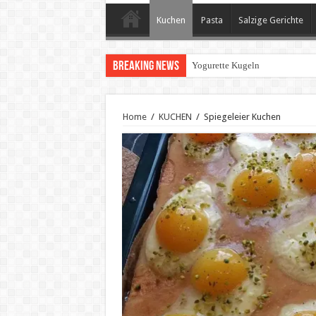
Kuchen
Pasta
Salzige Gerichte
Breaking News
Yogurette Kugeln
Home
/
KUCHEN
/
Spiegeleier Kuchen