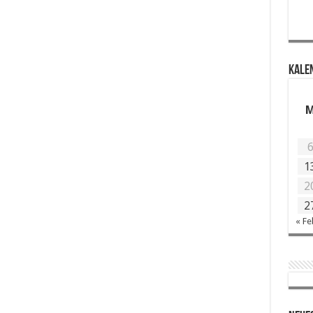
KALE
1
2
2
« Fe