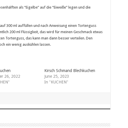
nhälften als “Eigelbe” auf die “Eiweiße” legen und die
auf 300 ml auffüllen und nach Anweisung einen Tortenguss
entlich 200 ml Flüssigkeit, das wird für meinen Geschmack etwas
en Tortenguss, das kann man dann besser verteilen. Den
ch ein wenig auskühlen lassen.
Kuchen
Kirsch Schmand Blechkuchen
r 26, 2022
June 25, 2023
CHEN"
In "KUCHEN"