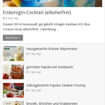
Eiskönigin-Cocktail (alkoholfrei)
2 days ago
Zutaten 500 ml Ananassaft, gut gekühlt 4 Kugeln Vanilleeis 4 EL Blue-
Curaçao-Sirup (alkoholfrei) Zubereitung …
Read More »
Hausgemachte Kräuter Mayonnaise
2 days ago
geröstete Paprika mit Knoblauch
3 days ago
Selbstgemachte Paprika-Zwiebel-Chutney
5 days ago
Brezeln, Brötchen und Knabbereien