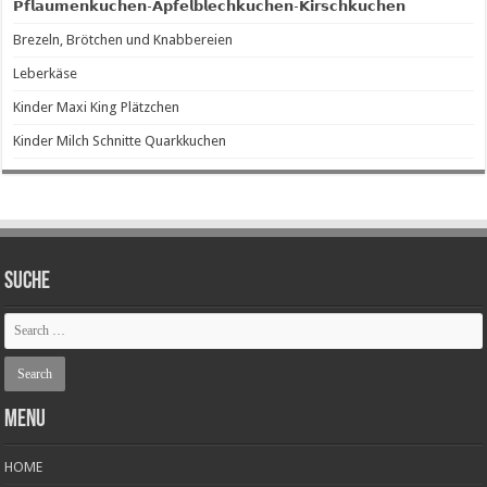
𝗣𝗳𝗹𝗮𝘂𝗺𝗲𝗻𝗸𝘂𝗰𝗵𝗲𝗻-𝗔𝗽𝗳𝗲𝗹𝗯𝗹𝗲𝗰𝗵𝗸𝘂𝗰𝗵𝗲𝗻-𝗞𝗶𝗿𝘀𝗰𝗵𝗸𝘂𝗰𝗵𝗲𝗻
Brezeln, Brötchen und Knabbereien
Leberkäse
Kinder Maxi King Plätzchen
Kinder Milch Schnitte Quarkkuchen
SUCHE
Menu
HOME