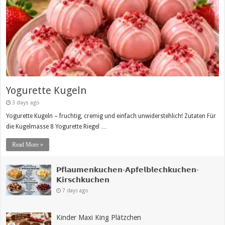
Yogurette Kugeln
3 days ago
Yogurette Kugeln – fruchtig, cremig und einfach unwiderstehlich! Zutaten Für
die Kugelmasse 8 Yogurette Riegel …
Read More »
𝗣𝗳𝗹𝗮𝘂𝗺𝗲𝗻𝗸𝘂𝗰𝗵𝗲𝗻-𝗔𝗽𝗳𝗲𝗹𝗯𝗹𝗲𝗰𝗵𝗸𝘂𝗰𝗵𝗲𝗻-
𝗞𝗶𝗿𝘀𝗰𝗵𝗸𝘂𝗰𝗵𝗲𝗻
7 days ago
Kinder Maxi King Plätzchen