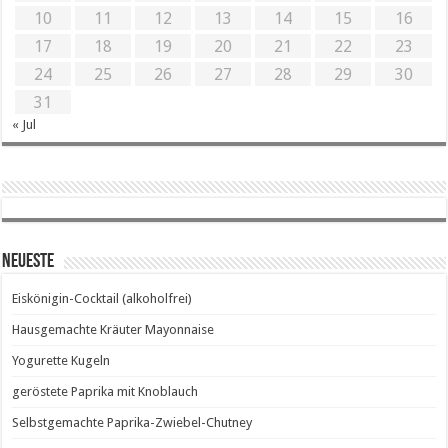
10
11
12
13
14
15
16
17
18
19
20
21
22
23
24
25
26
27
28
29
30
31
« Jul
Neueste
Eiskönigin-Cocktail (alkoholfrei)
Hausgemachte Kräuter Mayonnaise
Yogurette Kugeln
geröstete Paprika mit Knoblauch
Selbstgemachte Paprika-Zwiebel-Chutney