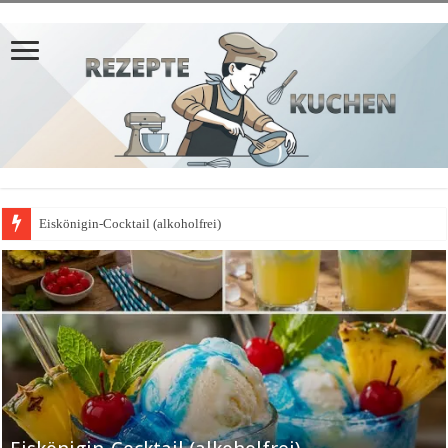
Eiskönigin-Cocktail (alkoholfrei)
𝗣𝗳𝗹𝗮𝘂𝗺𝗲𝗻𝗸𝘂𝗰𝗵𝗲𝗻-𝗔𝗽𝗳𝗲𝗹𝗯𝗹𝗲𝗰𝗵𝗸𝘂𝗰𝗵𝗲𝗻-