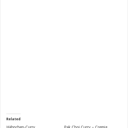
Related
Hähnchen-Curry
Pak Choi Curry – Cremig,