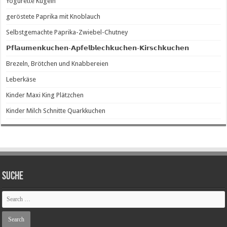
Yogurette Kugeln
geröstete Paprika mit Knoblauch
Selbstgemachte Paprika-Zwiebel-Chutney
𝗣𝗳𝗹𝗮𝘂𝗺𝗲𝗻𝗸𝘂𝗰𝗵𝗲𝗻-𝗔𝗽𝗳𝗲𝗹𝗯𝗹𝗲𝗰𝗵𝗸𝘂𝗰𝗵𝗲𝗻-𝗞𝗶𝗿𝘀𝗰𝗵𝗸𝘂𝗰𝗵𝗲𝗻
Brezeln, Brötchen und Knabbereien
Leberkäse
Kinder Maxi King Plätzchen
Kinder Milch Schnitte Quarkkuchen
SUCHE