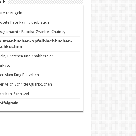
ste
rette Kugeln
stete Paprika mit Knoblauch
stgemachte Paprika-Zwiebel-Chutney
𝗮𝘂𝗺𝗲𝗻𝗸𝘂𝗰𝗵𝗲𝗻-𝗔𝗽𝗳𝗲𝗹𝗯𝗹𝗲𝗰𝗵𝗸𝘂𝗰𝗵𝗲𝗻-
𝘀𝗰𝗵𝗸𝘂𝗰𝗵𝗲𝗻
eln, Brötchen und Knabbereien
erkäse
er Maxi King Plätzchen
er Milch Schnitte Quarkkuchen
enkohl Schnitzel
offelgratin