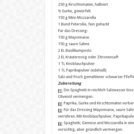
250 g Kirschtomaten, halbiert
½ Gurke, gewürfelt
150 g Mini-Mozzarella
1 Bund Petersilie, fein gehackt
Für das Dressing:
150 g Mayonnaise
150 g saure Sahne
2 EL Basilikumpesto
2 EL Kräuteressig oder Zitronensaft
1 TL Knoblauchpulver
1 TL Paprikapulver (edelsüß)
Salz und frisch gemahlener schwarzer Pfeff
Zubereitung
Die Spaghetti in reichlich Salzwasser bis
Olivenöl vermengen.
Paprika, Gurke und Kirschtomaten vorbere
Für das Dressing Mayonnaise, saure Sahne
verrühren. Mit Knoblauchpulver, Paprikapulv
Spaghetti, Gemüse und Mozzarella in ein
vorsichtig, aber gründlich vermengen.