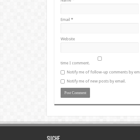
Name
*
Email
*
Website
time I comment.
Notify me of follow-up comments by ema
Notify me of new posts by email.
SUCHE