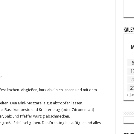
KALE
1
er
2
2
sfest kochen. Abgießen, kurz abkühlen lassen und mit dem
« Ju
iten. Den Mini-Mozzarella gut abtropfen lassen.
, Basilikumpesto und Kräuteressig (oder Zitronensaft)
er, Salz und Pfeffer würzig abschmecken.
e große Schüssel geben. Das Dressing hinzufügen und alles