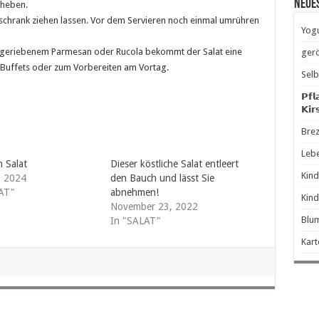
Neue
rheben.
schrank ziehen lassen. Vor dem Servieren noch einmal umrühren
Yogu
ch geriebenem Parmesan oder Rucola bekommt der Salat eine
gerö
r Buffets oder zum Vorbereiten am Vortag.
Selb
𝗣𝗳𝗹
𝗞𝗶𝗿
Brez
Leb
n Salat
Dieser köstliche Salat entleert
Kind
, 2024
den Bauch und lässt Sie
AT"
abnehmen!
Kind
November 23, 2022
Blum
In "SALAT"
Kart