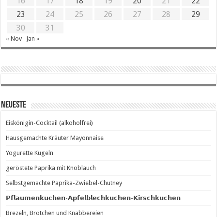
16
17
18
19
20
21
22
23
24
25
26
27
28
29
30
31
« Nov
Jan »
Neueste
Eiskönigin-Cocktail (alkoholfrei)
Hausgemachte Kräuter Mayonnaise
Yogurette Kugeln
geröstete Paprika mit Knoblauch
Selbstgemachte Paprika-Zwiebel-Chutney
𝗣𝗳𝗹𝗮𝘂𝗺𝗲𝗻𝗸𝘂𝗰𝗵𝗲𝗻-𝗔𝗽𝗳𝗲𝗹𝗯𝗹𝗲𝗰𝗵𝗸𝘂𝗰𝗵𝗲𝗻-𝗞𝗶𝗿𝘀𝗰𝗵𝗸𝘂𝗰𝗵𝗲𝗻
Brezeln, Brötchen und Knabbereien