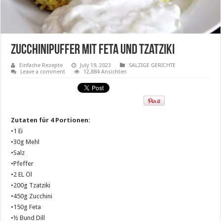
Zucchinipuffer mit Feta und Tzatziki
Einfache Rezepte
July 19, 2023
SALZIGE GERICHTE
Leave a comment
12,884 Ansichten
Zutaten für 4 Portionen:
•1 Ei
•30g Mehl
•Salz
•Pfeffer
•2 EL Öl
•200g Tzatziki
•450g Zucchini
•150g Feta
•½ Bund Dill