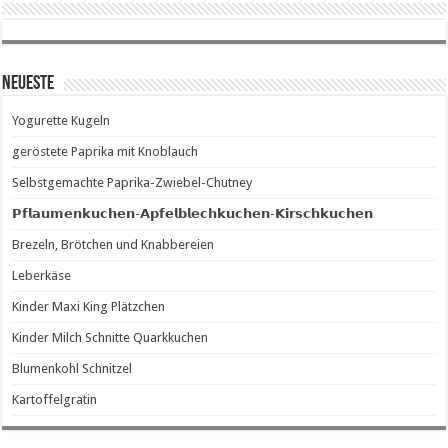
Neueste
Yogurette Kugeln
geröstete Paprika mit Knoblauch
Selbstgemachte Paprika-Zwiebel-Chutney
𝗣𝗳𝗹𝗮𝘂𝗺𝗲𝗻𝗸𝘂𝗰𝗵𝗲𝗻-𝗔𝗽𝗳𝗲𝗹𝗯𝗹𝗲𝗰𝗵𝗸𝘂𝗰𝗵𝗲𝗻-𝗞𝗶𝗿𝘀𝗰𝗵𝗸𝘂𝗰𝗵𝗲𝗻
Brezeln, Brötchen und Knabbereien
Leberkäse
Kinder Maxi King Plätzchen
Kinder Milch Schnitte Quarkkuchen
Blumenkohl Schnitzel
Kartoffelgratin