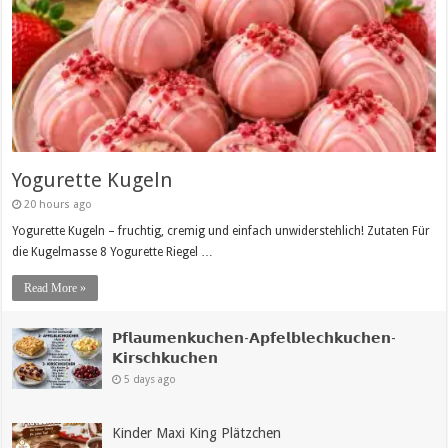
Yogurette Kugeln
20 hours ago
Yogurette Kugeln – fruchtig, cremig und einfach unwiderstehlich! Zutaten Für
die Kugelmasse 8 Yogurette Riegel …
Read More »
𝗣𝗳𝗹𝗮𝘂𝗺𝗲𝗻𝗸𝘂𝗰𝗵𝗲𝗻-𝗔𝗽𝗳𝗲𝗹𝗯𝗹𝗲𝗰𝗵𝗸𝘂𝗰𝗵𝗲𝗻-
𝗞𝗶𝗿𝘀𝗰𝗵𝗸𝘂𝗰𝗵𝗲𝗻
5 days ago
Kinder Maxi King Plätzchen