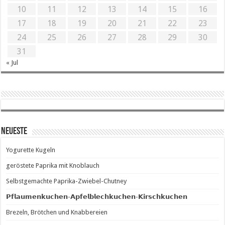
10
11
12
13
14
15
16
17
18
19
20
21
22
23
24
25
26
27
28
29
30
31
« Jul
Neueste
Yogurette Kugeln
geröstete Paprika mit Knoblauch
Selbstgemachte Paprika-Zwiebel-Chutney
𝗣𝗳𝗹𝗮𝘂𝗺𝗲𝗻𝗸𝘂𝗰𝗵𝗲𝗻-𝗔𝗽𝗳𝗲𝗹𝗯𝗹𝗲𝗰𝗵𝗸𝘂𝗰𝗵𝗲𝗻-𝗞𝗶𝗿𝘀𝗰𝗵𝗸𝘂𝗰𝗵𝗲𝗻
Brezeln, Brötchen und Knabbereien