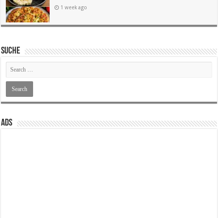
1 week ago
SUCHE
ADS