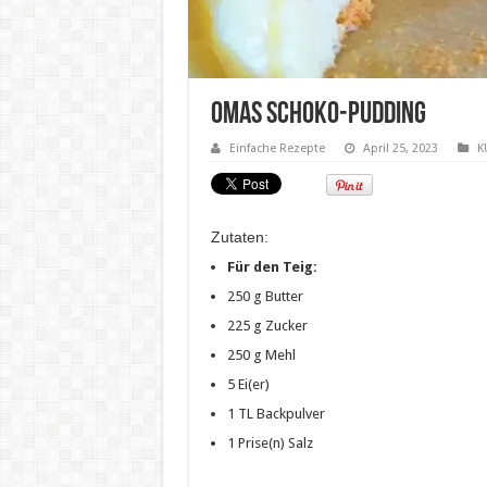
Omas Schoko-Pudding
Einfache Rezepte
April 25, 2023
K
Zutaten:
Für den Teig:
250 g Butter
225 g Zucker
250 g Mehl
5 Ei(er)
1 TL Backpulver
1 Prise(n) Salz