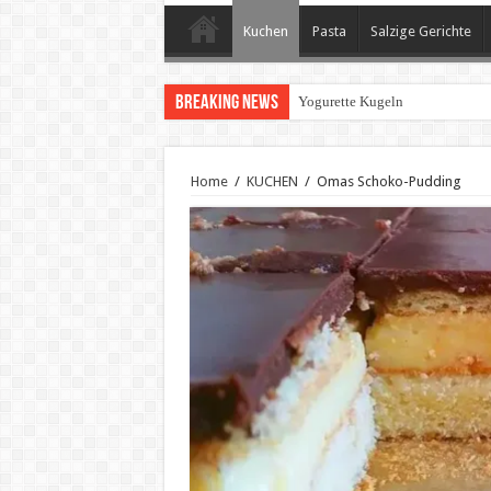
Kuchen
Pasta
Salzige Gerichte
Breaking News
geröstete Paprika mit Knoblauc
Home
/
KUCHEN
/
Omas Schoko-Pudding