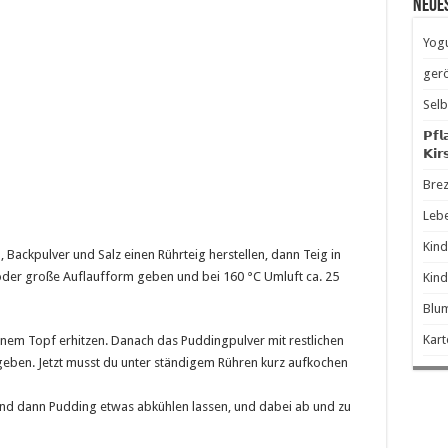
Neue
Yogu
gerö
Selb
𝗣𝗳𝗹
𝗞𝗶𝗿
Brez
Leb
Kind
n, Backpulver und Salz einen Rührteig herstellen, dann Teig in
oder große Auflaufform geben und bei 160 °C Umluft ca. 25
Kind
Blum
Kart
n einem Topf erhitzen. Danach das Puddingpulver mit restlichen
 geben. Jetzt musst du unter ständigem Rühren kurz aufkochen
d dann Pudding etwas abkühlen lassen, und dabei ab und zu