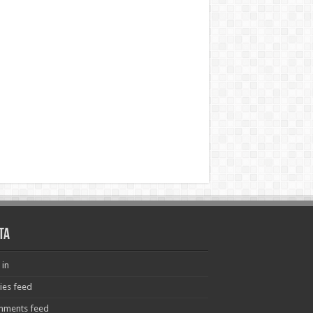
ta
 in
ries feed
ments feed