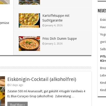
Neue
Kartoffelsuppe mit
Eisk
Suchtgarantie
ngemüse
January 4, 2026
Hau
Yogu
Friss Dich Dumm Suppe
gerö
January 2, 2026
Selb
𝗣𝗳𝗹
𝗞𝗶𝗿
Brez
Leb
Eiskönigin-Cocktail (alkoholfrei)
Kind
2 days ago
Kind
Zutaten 500 ml Ananassaft, gut gekühlt 4 Kugeln Vanilleeis 4
EL Blue-Curaçao-Sirup (alkoholfrei) Zubereitung …
Read More »