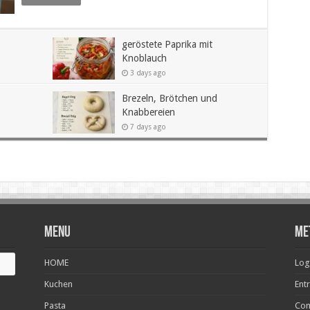
geröstete Paprika mit
Knoblauch
3 days ago
Brezeln, Brötchen und
Knabbereien
7 days ago
Menu
Me
HOME
Log
Kuchen
Ent
Pasta
Com