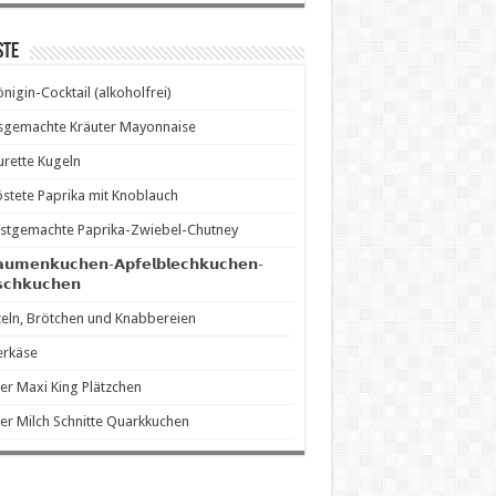
ste
önigin-Cocktail (alkoholfrei)
sgemachte Kräuter Mayonnaise
rette Kugeln
stete Paprika mit Knoblauch
stgemachte Paprika-Zwiebel-Chutney
𝗮𝘂𝗺𝗲𝗻𝗸𝘂𝗰𝗵𝗲𝗻-𝗔𝗽𝗳𝗲𝗹𝗯𝗹𝗲𝗰𝗵𝗸𝘂𝗰𝗵𝗲𝗻-
𝘀𝗰𝗵𝗸𝘂𝗰𝗵𝗲𝗻
eln, Brötchen und Knabbereien
erkäse
er Maxi King Plätzchen
er Milch Schnitte Quarkkuchen