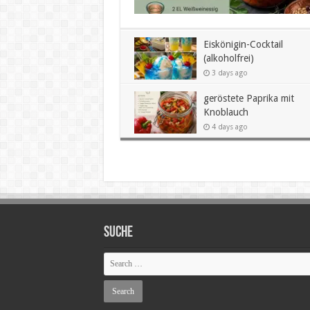
Eiskönigin-Cocktail
(alkoholfrei)
3 days ago
geröstete Paprika mit
Knoblauch
4 days ago
SUCHE