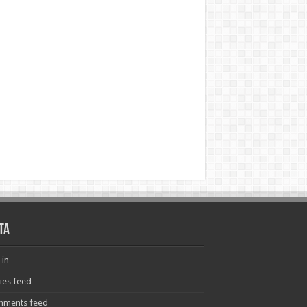
ta
 in
ries feed
ments feed