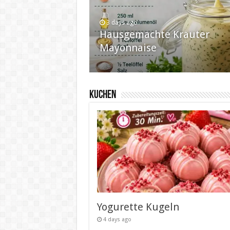
3 days ago
1 week ago
Hausgemachte Kräuter
Brezeln, Brötchen und
2 weeks ago
Mayonnaise
Knabbereien
Kartoffelgratin
KUCHEN
Yogurette Kugeln
4 days ago