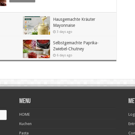
Hausgemachte Kräuter
Mayonnaise
3 days ago
Selbstgemachte Paprika-
Zwiebel-Chutney
6 days ago
Menu
Me
HOME
Log
Kuchen
Ent
Pasta
Com