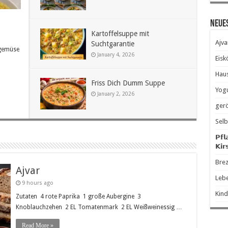
Neue
Kartoffelsuppe mit
Ajva
Suchtgarantie
ngemüse
January 4, 2026
Eisk
Hau
Friss Dich Dumm Suppe
Yogu
January 2, 2026
gerö
Selb
𝗣𝗳𝗹
𝗞𝗶𝗿
Brez
Ajvar
Leb
9 hours ago
Kind
Zutaten 4 rote Paprika 1 große Aubergine 3
Knoblauchzehen 2 EL Tomatenmark 2 EL Weißweinessig …
Read More »