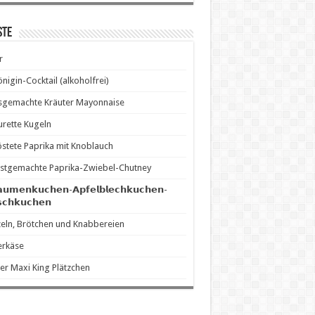
ste
r
önigin-Cocktail (alkoholfrei)
sgemachte Kräuter Mayonnaise
rette Kugeln
stete Paprika mit Knoblauch
stgemachte Paprika-Zwiebel-Chutney
𝗮𝘂𝗺𝗲𝗻𝗸𝘂𝗰𝗵𝗲𝗻-𝗔𝗽𝗳𝗲𝗹𝗯𝗹𝗲𝗰𝗵𝗸𝘂𝗰𝗵𝗲𝗻-
𝘀𝗰𝗵𝗸𝘂𝗰𝗵𝗲𝗻
eln, Brötchen und Knabbereien
erkäse
er Maxi King Plätzchen