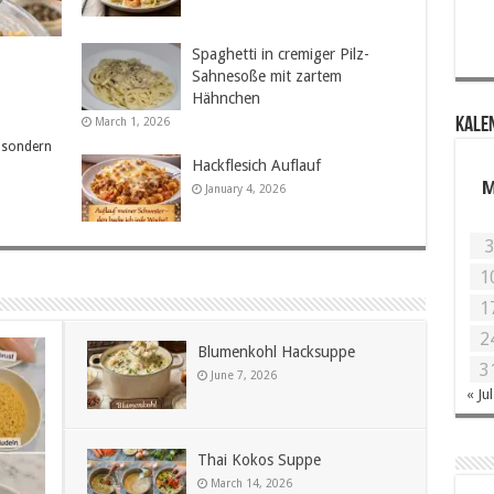
Spaghetti in cremiger Pilz-
Sahnesoße mit zartem
Hähnchen
March 1, 2026
KALE
, sondern
Hackflesich Auflauf
January 4, 2026
1
1
2
Blumenkohl Hacksuppe
3
June 7, 2026
« Jul
Thai Kokos Suppe
March 14, 2026