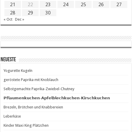
21
22
23
24
25
26
27
28
29
30
« Oct
Dec »
Neueste
Yogurette Kugeln
geröstete Paprika mit Knoblauch
Selbstgemachte Paprika-Zwiebel-Chutney
𝗣𝗳𝗹𝗮𝘂𝗺𝗲𝗻𝗸𝘂𝗰𝗵𝗲𝗻-𝗔𝗽𝗳𝗲𝗹𝗯𝗹𝗲𝗰𝗵𝗸𝘂𝗰𝗵𝗲𝗻-𝗞𝗶𝗿𝘀𝗰𝗵𝗸𝘂𝗰𝗵𝗲𝗻
Brezeln, Brötchen und Knabbereien
Leberkäse
Kinder Maxi King Plätzchen