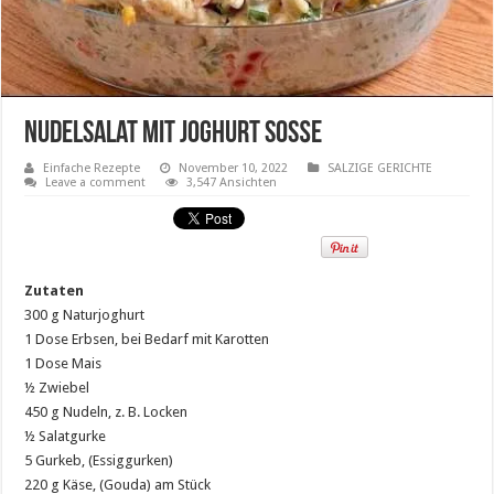
Nudelsalat mit Joghurt Soße
Einfache Rezepte
November 10, 2022
SALZIGE GERICHTE
Leave a comment
3,547 Ansichten
Zutaten
300 g Naturjoghurt
1 Dose Erbsen, bei Bedarf mit Karotten
1 Dose Mais
½ Zwiebel
450 g Nudeln, z. B. Locken
½ Salatgurke
5 Gurkeb, (Essiggurken)
220 g Käse, (Gouda) am Stück