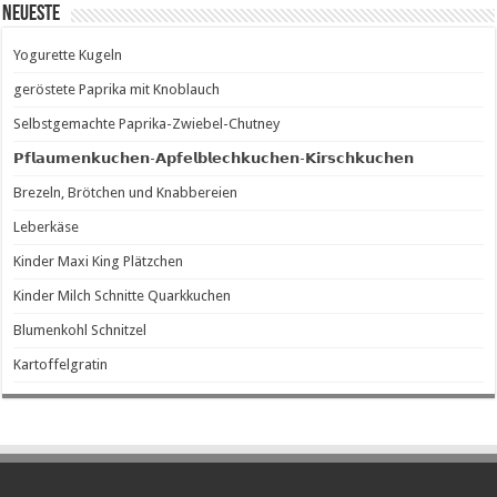
Neueste
Yogurette Kugeln
geröstete Paprika mit Knoblauch
Selbstgemachte Paprika-Zwiebel-Chutney
𝗣𝗳𝗹𝗮𝘂𝗺𝗲𝗻𝗸𝘂𝗰𝗵𝗲𝗻-𝗔𝗽𝗳𝗲𝗹𝗯𝗹𝗲𝗰𝗵𝗸𝘂𝗰𝗵𝗲𝗻-𝗞𝗶𝗿𝘀𝗰𝗵𝗸𝘂𝗰𝗵𝗲𝗻
Brezeln, Brötchen und Knabbereien
Leberkäse
Kinder Maxi King Plätzchen
Kinder Milch Schnitte Quarkkuchen
Blumenkohl Schnitzel
Kartoffelgratin