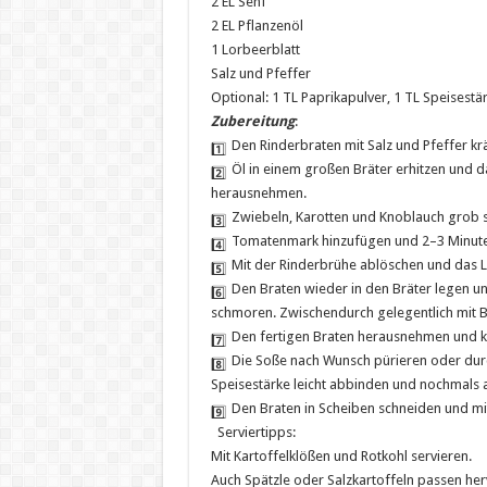
2 EL Senf
2 EL Pflanzenöl
1 Lorbeerblatt
Salz und Pfeffer
Optional: 1 TL Paprikapulver, 1 TL Speisest
Zubereitung
:
Den Rinderbraten mit Salz und Pfeffer kr
Öl in einem großen Bräter erhitzen und da
herausnehmen.
Zwiebeln, Karotten und Knoblauch grob s
Tomatenmark hinzufügen und 2–3 Minute
Mit der Rinderbrühe ablöschen und das L
Den Braten wieder in den Bräter legen u
schmoren. Zwischendurch gelegentlich mit B
Den fertigen Braten herausnehmen und ku
Die Soße nach Wunsch pürieren oder durch 
Speisestärke leicht abbinden und nochmals
Den Braten in Scheiben schneiden und mit
Serviertipps:
Mit Kartoffelklößen und Rotkohl servieren.
Auch Spätzle oder Salzkartoffeln passen he