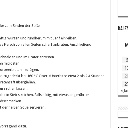
ärke zum Binden der Soße
KALE
äftig würzen und rundherum mit Senf einreiben.
s Fleisch von allen Seiten scharf anbraten. Anschließend
chneiden und im Bräter anrösten.
n mitrösten.
1
orbeerblatt hinzufügen.
2
nd zugedeckt bei 160 °C Ober-/Unterhitze etwa 2 bis 2½ Stunden
ratensaft übergießen.
2
rz ruhen lassen.
« Ju
ein Sieb streichen. Falls nötig, mit etwas angerührter
 abschmecken.
 der heißen Soße servieren.
rvorragend dazu.