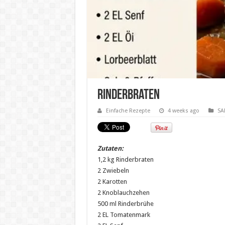
Rinderbraten
Einfache Rezepte
4 weeks ago
SA
Zutaten:
1,2 kg Rinderbraten
2 Zwiebeln
2 Karotten
2 Knoblauchzehen
500 ml Rinderbrühe
2 EL Tomatenmark