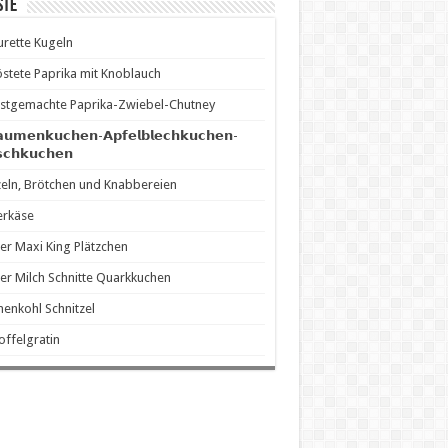
ste
rette Kugeln
stete Paprika mit Knoblauch
stgemachte Paprika-Zwiebel-Chutney
𝗮𝘂𝗺𝗲𝗻𝗸𝘂𝗰𝗵𝗲𝗻-𝗔𝗽𝗳𝗲𝗹𝗯𝗹𝗲𝗰𝗵𝗸𝘂𝗰𝗵𝗲𝗻-
𝘀𝗰𝗵𝗸𝘂𝗰𝗵𝗲𝗻
eln, Brötchen und Knabbereien
erkäse
er Maxi King Plätzchen
er Milch Schnitte Quarkkuchen
enkohl Schnitzel
offelgratin