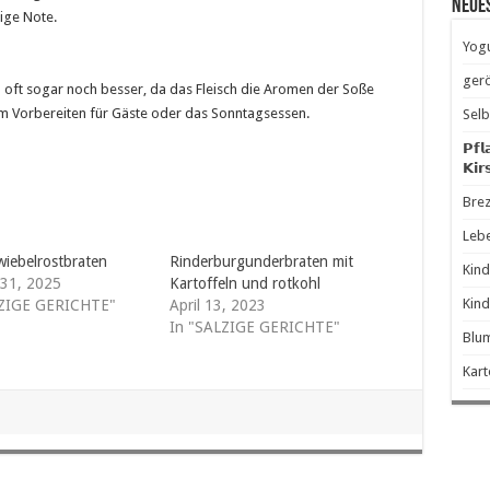
Neue
tige Note.
Yogu
gerö
oft sogar noch besser, da das Fleisch die Aromen der Soße
m Vorbereiten für Gäste oder das Sonntagsessen.
Selb
𝗣𝗳𝗹
𝗞𝗶𝗿
Brez
Leb
iebelrostbraten
Rinderburgunderbraten mit
Kind
 31, 2025
Kartoffeln und rotkohl
Kind
LZIGE GERICHTE"
April 13, 2023
In "SALZIGE GERICHTE"
Blum
Kart