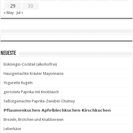
29
30
« May
Jul »
Neueste
Eiskönigin-Cocktail (alkoholfrei)
Hausgemachte Kräuter Mayonnaise
Yogurette Kugeln
geröstete Paprika mit Knoblauch
Selbstgemachte Paprika-Zwiebel-Chutney
𝗣𝗳𝗹𝗮𝘂𝗺𝗲𝗻𝗸𝘂𝗰𝗵𝗲𝗻-𝗔𝗽𝗳𝗲𝗹𝗯𝗹𝗲𝗰𝗵𝗸𝘂𝗰𝗵𝗲𝗻-𝗞𝗶𝗿𝘀𝗰𝗵𝗸𝘂𝗰𝗵𝗲𝗻
Brezeln, Brötchen und Knabbereien
Leberkäse