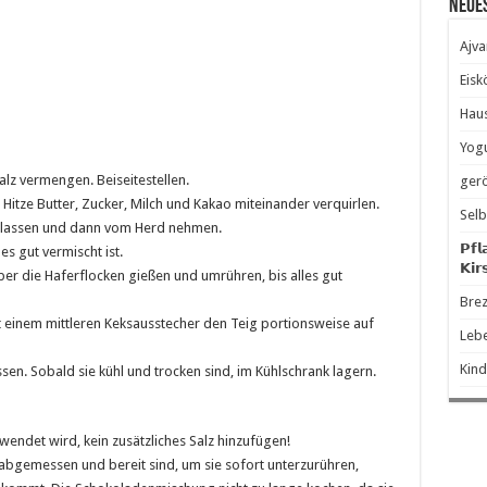
Neue
Ajva
Eisk
Hau
Yogu
lz vermengen. Beiseitestellen.
gerö
 Hitze Butter, Zucker, Milch und Kakao miteinander verquirlen.
Selb
 lassen und dann vom Herd nehmen.
𝗣𝗳𝗹
es gut vermischt ist.
𝗞𝗶𝗿
r die Haferflocken gießen und umrühren, bis alles gut
Brez
t einem mittleren Keksausstecher den Teig portionsweise auf
Leb
Kind
ssen. Sobald sie kühl und trocken sind, im Kühlschrank lagern.
rwendet wird, kein zusätzliches Salz hinzufügen!
n abgemessen und bereit sind, um sie sofort unterzurühren,