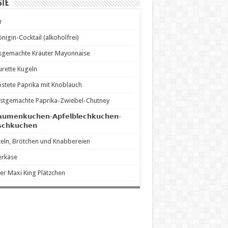
ste
r
önigin-Cocktail (alkoholfrei)
sgemachte Kräuter Mayonnaise
rette Kugeln
stete Paprika mit Knoblauch
stgemachte Paprika-Zwiebel-Chutney
𝗮𝘂𝗺𝗲𝗻𝗸𝘂𝗰𝗵𝗲𝗻-𝗔𝗽𝗳𝗲𝗹𝗯𝗹𝗲𝗰𝗵𝗸𝘂𝗰𝗵𝗲𝗻-
𝘀𝗰𝗵𝗸𝘂𝗰𝗵𝗲𝗻
eln, Brötchen und Knabbereien
erkäse
er Maxi King Plätzchen