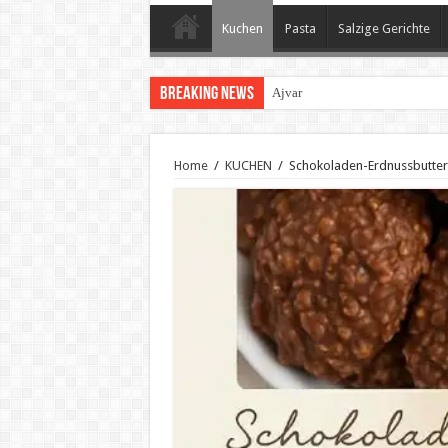
Kuchen
Pasta
Salzige Gerichte
Breaking News
Ajvar
Home
/
KUCHEN
/
Schokoladen-Erdnussbutter