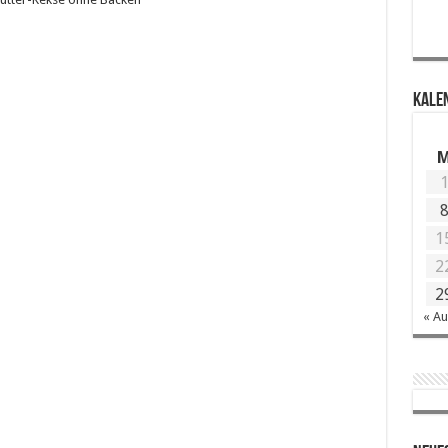
KALE
1
2
2
« A