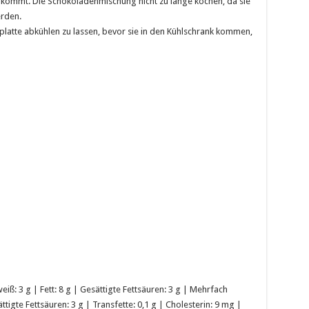
ommt. Die Schokoladenmischung nicht zu lange kochen, da sie
erden.
splatte abkühlen zu lassen, bevor sie in den Kühlschrank kommen,
eiß: 3 g | Fett: 8 g | Gesättigte Fettsäuren: 3 g | Mehrfach
ttigte Fettsäuren: 3 g | Transfette: 0,1 g | Cholesterin: 9 mg |