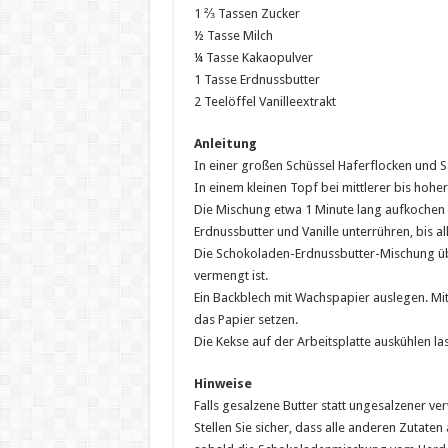
1 ⅔ Tassen Zucker
½ Tasse Milch
¼ Tasse Kakaopulver
1 Tasse Erdnussbutter
2 Teelöffel Vanilleextrakt
Anleitung
In einer großen Schüssel Haferflocken und Sa
In einem kleinen Topf bei mittlerer bis hoher
Die Mischung etwa 1 Minute lang aufkochen
Erdnussbutter und Vanille unterrühren, bis all
Die Schokoladen-Erdnussbutter-Mischung übe
vermengt ist.
Ein Backblech mit Wachspapier auslegen. Mi
das Papier setzen.
Die Kekse auf der Arbeitsplatte auskühlen la
Hinweise
Falls gesalzene Butter statt ungesalzener ve
Stellen Sie sicher, dass alle anderen Zutate