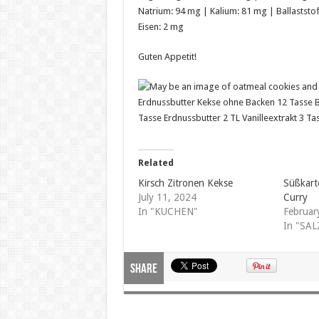
Natrium: 94 mg | Kalium: 81 mg | Ballaststoff
Eisen: 2 mg
Guten Appetit!
Related
Kirsch Zitronen Kekse
Süßkart
July 11, 2024
Curry
In "KUCHEN"
Februar
In "SA
Share