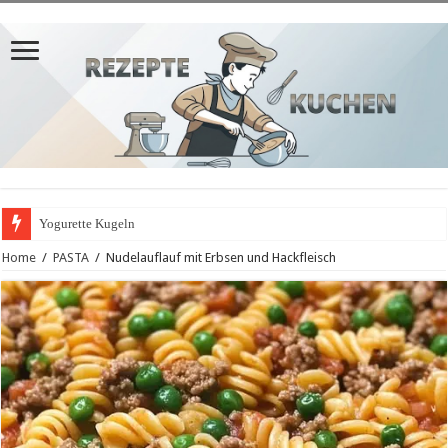
Yogurette Kugeln
Home
/
PASTA
/
Nudelauflauf mit Erbsen und Hackfleisch