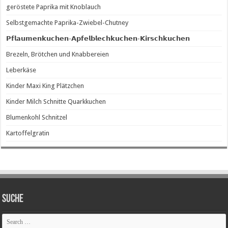
geröstete Paprika mit Knoblauch
Selbstgemachte Paprika-Zwiebel-Chutney
𝗣𝗳𝗹𝗮𝘂𝗺𝗲𝗻𝗸𝘂𝗰𝗵𝗲𝗻-𝗔𝗽𝗳𝗲𝗹𝗯𝗹𝗲𝗰𝗵𝗸𝘂𝗰𝗵𝗲𝗻-𝗞𝗶𝗿𝘀𝗰𝗵𝗸𝘂𝗰𝗵𝗲𝗻
Brezeln, Brötchen und Knabbereien
Leberkäse
Kinder Maxi King Plätzchen
Kinder Milch Schnitte Quarkkuchen
Blumenkohl Schnitzel
Kartoffelgratin
SUCHE