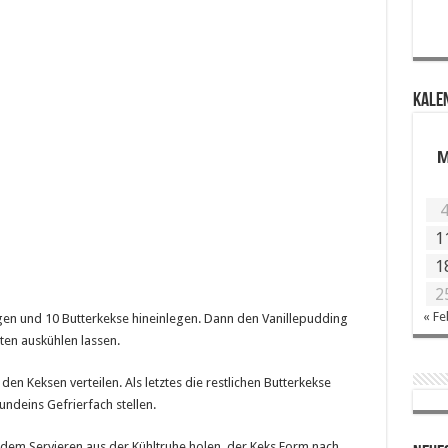
KALE
1
1
2
« Fe
gen und 10 Butterkekse hineinlegen. Dann den Vanillepudding
en auskühlen lassen.
en Keksen verteilen. Als letztes die restlichen Butterkekse
ndeins Gefrierfach stellen.
 dem Servieren aus der Kühltruhe holen, der Keks Form nach