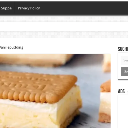
Suppe
Privacy Policy
h
Vanillepudding
SUCH
ADS