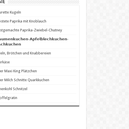
ste
rette Kugeln
stete Paprika mit Knoblauch
stgemachte Paprika-Zwiebel-Chutney
𝗮𝘂𝗺𝗲𝗻𝗸𝘂𝗰𝗵𝗲𝗻-𝗔𝗽𝗳𝗲𝗹𝗯𝗹𝗲𝗰𝗵𝗸𝘂𝗰𝗵𝗲𝗻-
𝘀𝗰𝗵𝗸𝘂𝗰𝗵𝗲𝗻
eln, Brötchen und Knabbereien
erkäse
er Maxi King Plätzchen
er Milch Schnitte Quarkkuchen
enkohl Schnitzel
offelgratin