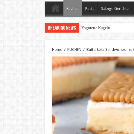
Kuchen
Pasta
Salzige Gerichte
Breaking News
geröstete Paprika mit Knoblauc
Home
/
KUCHEN
/
Butterkeks Sandwiches mit 