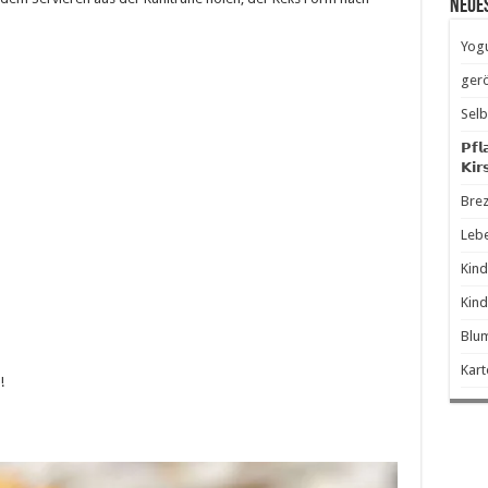
Neue
Yogu
gerö
Selb
𝗣𝗳𝗹
𝗞𝗶𝗿
Brez
Leb
Kind
Kind
Blum
Kart
!