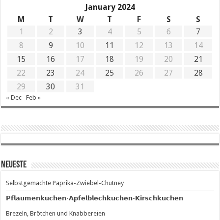
January 2024
M
T
W
T
F
S
S
1
2
3
4
5
6
7
8
9
10
11
12
13
14
15
16
17
18
19
20
21
22
23
24
25
26
27
28
29
30
31
« Dec
Feb »
Neueste
Selbstgemachte Paprika-Zwiebel-Chutney
𝗣𝗳𝗹𝗮𝘂𝗺𝗲𝗻𝗸𝘂𝗰𝗵𝗲𝗻-𝗔𝗽𝗳𝗲𝗹𝗯𝗹𝗲𝗰𝗵𝗸𝘂𝗰𝗵𝗲𝗻-𝗞𝗶𝗿𝘀𝗰𝗵𝗸𝘂𝗰𝗵𝗲𝗻
Brezeln, Brötchen und Knabbereien