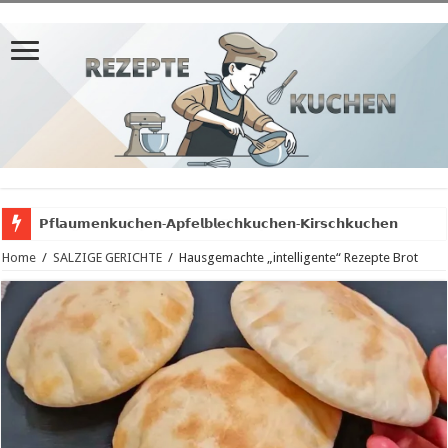
𝗣𝗳𝗹𝗮𝘂𝗺𝗲𝗻𝗸𝘂𝗰𝗵𝗲𝗻-𝗔𝗽𝗳𝗲𝗹𝗯𝗹𝗲𝗰𝗵𝗸𝘂𝗰𝗵𝗲𝗻-𝗞𝗶𝗿𝘀𝗰𝗵𝗸𝘂𝗰𝗵𝗲𝗻
Home
/
SALZIGE GERICHTE
/
Hausgemachte „intelligente“ Rezepte Brot