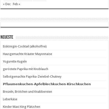
« Dec
Feb »
Neueste
Eiskönigin-Cocktail (alkoholfrei)
Hausgemachte Kräuter Mayonnaise
Yogurette Kugeln
geröstete Paprika mit Knoblauch
Selbstgemachte Paprika-Zwiebel-Chutney
𝗣𝗳𝗹𝗮𝘂𝗺𝗲𝗻𝗸𝘂𝗰𝗵𝗲𝗻-𝗔𝗽𝗳𝗲𝗹𝗯𝗹𝗲𝗰𝗵𝗸𝘂𝗰𝗵𝗲𝗻-𝗞𝗶𝗿𝘀𝗰𝗵𝗸𝘂𝗰𝗵𝗲𝗻
Brezeln, Brötchen und Knabbereien
Leberkäse
Kinder Maxi King Plätzchen