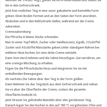
Nehmen Sie 1/4 des Teigs, geben Sie ihn in einen Beutel und stellen Sie
ihn in den Gefrierschrank.
Jetzt Den restlichen Teig in eine zuvor gebutterte und bemehlte Form
geben. Einen Boden formen und an den Seiten der Form anordnen.
Abdecken und in den Kühlschrank stellen, während wir die Creme
zubereiten.
Cremezubereitung
Die Pfirsiche in kleine Stücke schneiden.
Nun In einen Topf Milch, Zucker oder Vanilleessenz, Eigelb, 3 Esslöffel
Zucker und 4 Esslöffel Maisstärke geben.Unter ständigem Rühren bei
mittlerer Hitze kochen, bis eine dicke Creme entsteht.
Dann Vom Herd nehmen und die Sahne hinzufügen. Gut verrühren, um
eine cremige Mischung zu erhalten.
Fügen Sie die Pfirsichstücke hinzu und integrieren Sie sie mit
umhüllenden Bewegungen.
Als nachstes Die Sahne über den Teig in der Form gießen.
Dann Nehmen Sie das Teigstück aus dem Gefrierschrank und reiben
Sie es über die Oberfläche der Creme, sodass die gesamte
Oberfläche bedeckt ist.
Jetzt Streuen Sie gehobelte Mandeln über den geriebenen Teig.
Danach legen Sie den Kuchen in den auf 180 °C vorgeheizten Ofen und