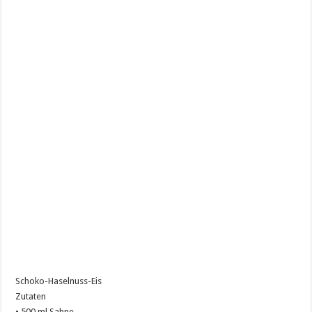
Schoko-Haselnuss-Eis
Zutaten
• 500 ml Sahne