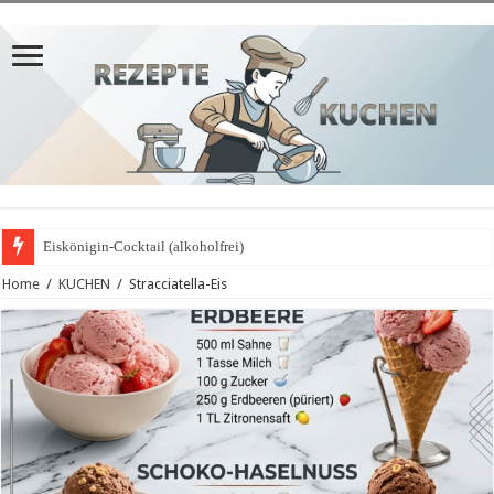
Eiskönigin-Cocktail (alkoholfrei)
Home
/
KUCHEN
/
Stracciatella-Eis