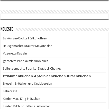
Neueste
Eiskönigin-Cocktail (alkoholfrei)
Hausgemachte Kräuter Mayonnaise
Yogurette Kugeln
geröstete Paprika mit Knoblauch
Selbstgemachte Paprika-Zwiebel-Chutney
𝗣𝗳𝗹𝗮𝘂𝗺𝗲𝗻𝗸𝘂𝗰𝗵𝗲𝗻-𝗔𝗽𝗳𝗲𝗹𝗯𝗹𝗲𝗰𝗵𝗸𝘂𝗰𝗵𝗲𝗻-𝗞𝗶𝗿𝘀𝗰𝗵𝗸𝘂𝗰𝗵𝗲𝗻
Brezeln, Brötchen und Knabbereien
Leberkäse
Kinder Maxi King Plätzchen
Kinder Milch Schnitte Quarkkuchen