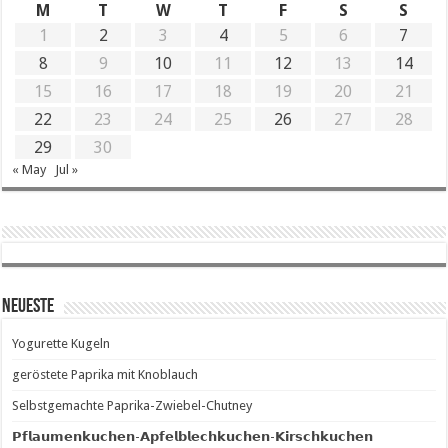
M
T
W
T
F
S
S
1
2
3
4
5
6
7
8
9
10
11
12
13
14
15
16
17
18
19
20
21
22
23
24
25
26
27
28
29
30
« May
Jul »
Neueste
Yogurette Kugeln
geröstete Paprika mit Knoblauch
Selbstgemachte Paprika-Zwiebel-Chutney
𝗣𝗳𝗹𝗮𝘂𝗺𝗲𝗻𝗸𝘂𝗰𝗵𝗲𝗻-𝗔𝗽𝗳𝗲𝗹𝗯𝗹𝗲𝗰𝗵𝗸𝘂𝗰𝗵𝗲𝗻-𝗞𝗶𝗿𝘀𝗰𝗵𝗸𝘂𝗰𝗵𝗲𝗻