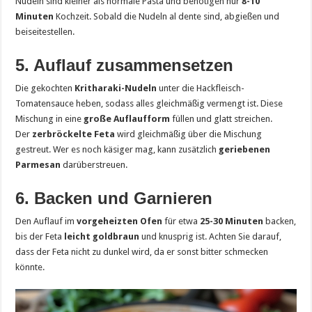
Nudeln sind kleiner als normale Pasta und benötigen nur
8-10
Minuten
Kochzeit. Sobald die Nudeln al dente sind, abgießen und
beiseitestellen.
5. Auflauf zusammensetzen
Die gekochten
Kritharaki-Nudeln
unter die Hackfleisch-
Tomatensauce heben, sodass alles gleichmäßig vermengt ist. Diese
Mischung in eine
große Auflaufform
füllen und glatt streichen.
Der
zerbröckelte Feta
wird gleichmäßig über die Mischung
gestreut. Wer es noch käsiger mag, kann zusätzlich
geriebenen
Parmesan
darüberstreuen.
6. Backen und Garnieren
Den Auflauf im
vorgeheizten Ofen
für etwa
25-30 Minuten
backen,
bis der Feta
leicht goldbraun
und knusprig ist. Achten Sie darauf,
dass der Feta nicht zu dunkel wird, da er sonst bitter schmecken
könnte.