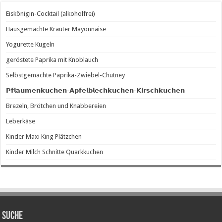
Eiskönigin-Cocktail (alkoholfrei)
Hausgemachte Kräuter Mayonnaise
Yogurette Kugeln
geröstete Paprika mit Knoblauch
Selbstgemachte Paprika-Zwiebel-Chutney
𝗣𝗳𝗹𝗮𝘂𝗺𝗲𝗻𝗸𝘂𝗰𝗵𝗲𝗻-𝗔𝗽𝗳𝗲𝗹𝗯𝗹𝗲𝗰𝗵𝗸𝘂𝗰𝗵𝗲𝗻-𝗞𝗶𝗿𝘀𝗰𝗵𝗸𝘂𝗰𝗵𝗲𝗻
Brezeln, Brötchen und Knabbereien
Leberkäse
Kinder Maxi King Plätzchen
Kinder Milch Schnitte Quarkkuchen
SUCHE