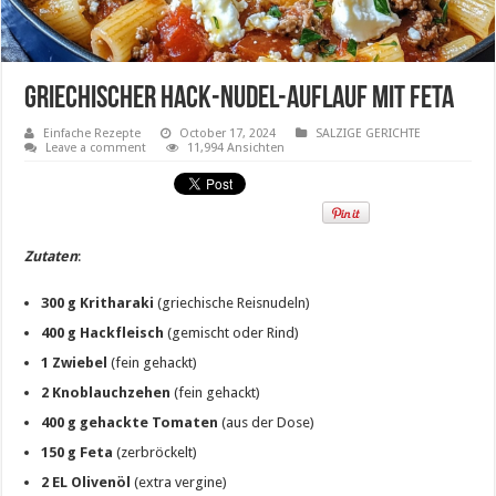
Griechischer Hack-Nudel-Auflauf mit Feta
Einfache Rezepte
October 17, 2024
SALZIGE GERICHTE
Leave a comment
11,994 Ansichten
Zutaten
:
300 g Kritharaki
(griechische Reisnudeln)
400 g Hackfleisch
(gemischt oder Rind)
1 Zwiebel
(fein gehackt)
2 Knoblauchzehen
(fein gehackt)
400 g gehackte Tomaten
(aus der Dose)
150 g Feta
(zerbröckelt)
2 EL Olivenöl
(extra vergine)