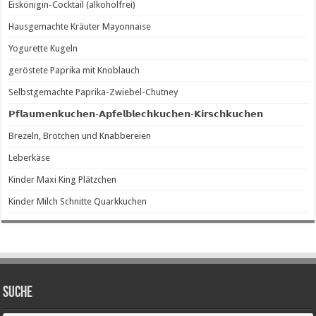
Eiskönigin-Cocktail (alkoholfrei)
Hausgemachte Kräuter Mayonnaise
Yogurette Kugeln
geröstete Paprika mit Knoblauch
Selbstgemachte Paprika-Zwiebel-Chutney
𝗣𝗳𝗹𝗮𝘂𝗺𝗲𝗻𝗸𝘂𝗰𝗵𝗲𝗻-𝗔𝗽𝗳𝗲𝗹𝗯𝗹𝗲𝗰𝗵𝗸𝘂𝗰𝗵𝗲𝗻-𝗞𝗶𝗿𝘀𝗰𝗵𝗸𝘂𝗰𝗵𝗲𝗻
Brezeln, Brötchen und Knabbereien
Leberkäse
Kinder Maxi King Plätzchen
Kinder Milch Schnitte Quarkkuchen
SUCHE