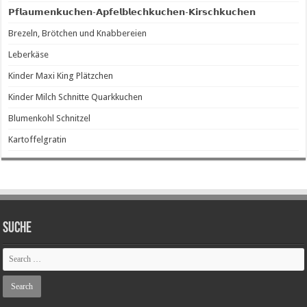
𝗣𝗳𝗹𝗮𝘂𝗺𝗲𝗻𝗸𝘂𝗰𝗵𝗲𝗻-𝗔𝗽𝗳𝗲𝗹𝗯𝗹𝗲𝗰𝗵𝗸𝘂𝗰𝗵𝗲𝗻-𝗞𝗶𝗿𝘀𝗰𝗵𝗸𝘂𝗰𝗵𝗲𝗻
Brezeln, Brötchen und Knabbereien
Leberkäse
Kinder Maxi King Plätzchen
Kinder Milch Schnitte Quarkkuchen
Blumenkohl Schnitzel
Kartoffelgratin
SUCHE