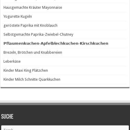
Hausgemachte Kräuter Mayonnaise
Yogurette Kugeln
geröstete Paprika mit Knoblauch
Selbstgemachte Paprika-Zwiebel-Chutney
𝗣𝗳𝗹𝗮𝘂𝗺𝗲𝗻𝗸𝘂𝗰𝗵𝗲𝗻-𝗔𝗽𝗳𝗲𝗹𝗯𝗹𝗲𝗰𝗵𝗸𝘂𝗰𝗵𝗲𝗻-𝗞𝗶𝗿𝘀𝗰𝗵𝗸𝘂𝗰𝗵𝗲𝗻
Brezeln, Brötchen und Knabbereien
Leberkäse
Kinder Maxi King Plätzchen
Kinder Milch Schnitte Quarkkuchen
SUCHE