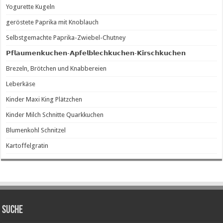
Yogurette Kugeln
geröstete Paprika mit Knoblauch
Selbstgemachte Paprika-Zwiebel-Chutney
𝗣𝗳𝗹𝗮𝘂𝗺𝗲𝗻𝗸𝘂𝗰𝗵𝗲𝗻-𝗔𝗽𝗳𝗲𝗹𝗯𝗹𝗲𝗰𝗵𝗸𝘂𝗰𝗵𝗲𝗻-𝗞𝗶𝗿𝘀𝗰𝗵𝗸𝘂𝗰𝗵𝗲𝗻
Brezeln, Brötchen und Knabbereien
Leberkäse
Kinder Maxi King Plätzchen
Kinder Milch Schnitte Quarkkuchen
Blumenkohl Schnitzel
Kartoffelgratin
SUCHE